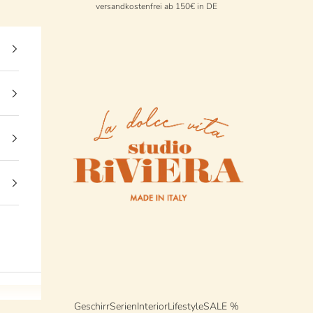
versandkostenfrei ab 150€ in DE
StudioRiviera
Geschirr
Serien
Interior
Lifestyle
SALE %