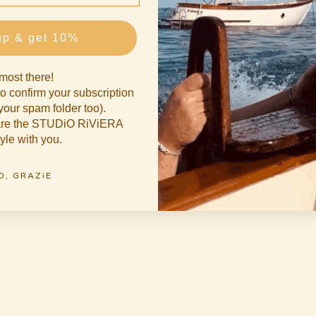
up & get 10%
most there!
o confirm your subscription
our spam folder too).
hare the STUDiO RiViERA
tyle with you.
O, GRAZiE
erde" Salad Besteck 2er Set
Salatschale 30cm “Unikat Einzelst
erhältlich"
Angebot
€62 EUR
Angebot
€198 EUR
AUSVERKAUFT