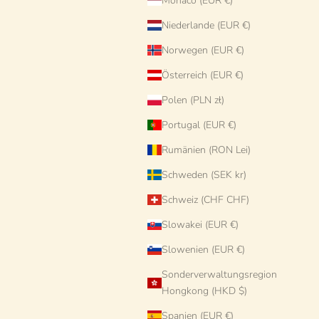
Monaco (EUR €)
Niederlande (EUR €)
Norwegen (EUR €)
Österreich (EUR €)
-
Psychodelic Tisch „Fantastico Colori“ -
Polen (PLN zł)
Einzelstück !
Portugal (EUR €)
Angebot
€1.380 EUR
Rumänien (RON Lei)
Schweden (SEK kr)
AUSVERKAUFT
Schweiz (CHF CHF)
Slowakei (EUR €)
Slowenien (EUR €)
Sonderverwaltungsregion
Hongkong (HKD $)
Spanien (EUR €)