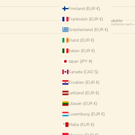
Finnland (EUR €)
Frankreich (EUR €)
383 Produkte
Sortieren nach
Griechenland (EUR €)
Irland (EUR €)
Italien (EUR €)
AUSVERKAUFT
Japan (JPY ¥)
Kanada (CAD $)
Kroatien (EUR €)
Lettland (EUR €)
Litauen (EUR €)
Luxemburg (EUR €)
Malta (EUR €)