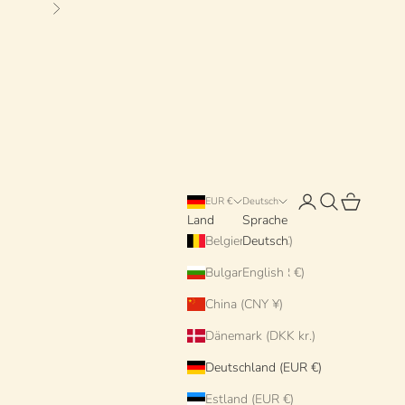
Vor
Anmelden
Suchen
Warenkorb
EUR €
Deutsch
Land
Sprache
Belgien (EUR €)
Deutsch
Bulgarien (EUR €)
English
China (CNY ¥)
Dänemark (DKK kr.)
Deutschland (EUR €)
Estland (EUR €)