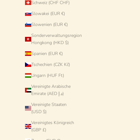
Schweiz (CHF CHF)
Slowakei (EUR €)
Slowenien (EUR €)
Sonderverwaltungsregion
Hongkong (HKD $)
Spanien (EUR €)
Tschechien (CZK Kč)
"Pepperoni" Glasskaraffe
"Po
Ungarn (HUF Ft)
Angebot
€98 EUR
Vereinigte Arabische
Emirate (AED د.إ)
Vereinigte Staaten
(USD $)
Vereinigtes Königreich
(GBP £)