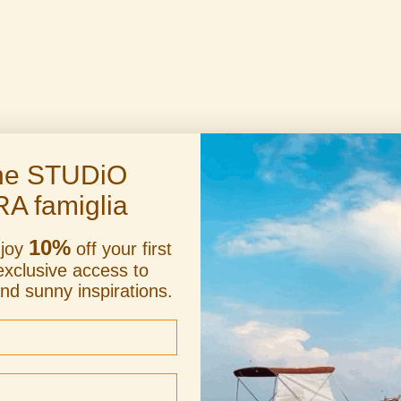
the STUDiO
RA famiglia
10%
 Mandarino" Buttermesser
"Pop Mandarino" Besteck 4
njoy
off your first
exclusive access to
Angebot
Angebot
€16 EUR
€62 EUR
and sunny inspirations.