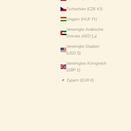
Tschechien (CZK Kč)
Ungarn (HUF Ft)
Vereinigte Arabische
Emirate (AED د.إ)
Vereinigte Staaten
(USD $)
Vereinigtes Königreich
 2er Set
"Pop Avorio" Buttermesser
(GBP £)
Angebot
€16 EUR
Zypern (EUR €)