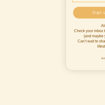
Sign 
Al
Check your inbox t
(and maybe y
Can’t wait to s
lifes
N
"Pop Verde" Buttermesser
"Pop V
Angebot
€16 EUR