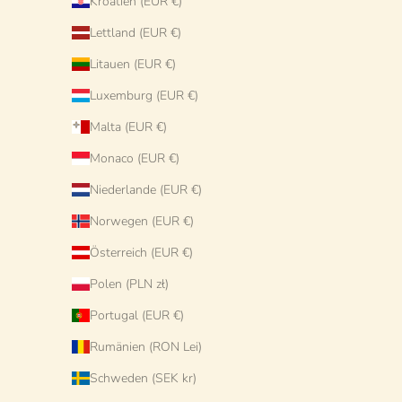
Kroatien (EUR €)
Lettland (EUR €)
Litauen (EUR €)
Luxemburg (EUR €)
! Einzelstück ! ovale Servierplatte 35X23cm -
! Einzelstück !
Malta (EUR €)
nur 1 x erhältlich - handgemacht in Apulien
nur 1 x erh
Monaco (EUR €)
Angebot
€178 EUR
Niederlande (EUR €)
Norwegen (EUR €)
Österreich (EUR €)
Polen (PLN zł)
Portugal (EUR €)
Rumänien (RON Lei)
Schweden (SEK kr)