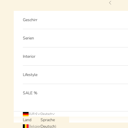
Zum Inhalt springen
Zurück
Geschirr
Serien
Interior
Lifestyle
SALE %
EUR €
Deutsch
Land
Sprache
Belgien (EUR €)
Deutsch