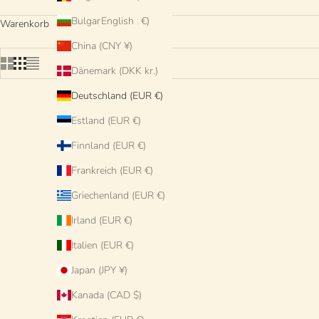
Bulgarien (EUR €)
English
Warenkorb
China (CNY ¥)
Dänemark (DKK kr.)
Deutschland (EUR €)
Estland (EUR €)
Finnland (EUR €)
Frankreich (EUR €)
Griechenland (EUR €)
Irland (EUR €)
Italien (EUR €)
Japan (JPY ¥)
Kanada (CAD $)