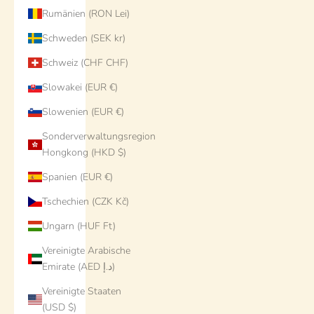
Rumänien (RON Lei)
Schweden (SEK kr)
Schweiz (CHF CHF)
Slowakei (EUR €)
Slowenien (EUR €)
Sonderverwaltungsregion
Hongkong (HKD $)
Spanien (EUR €)
Tschechien (CZK Kč)
Ungarn (HUF Ft)
Vereinigte Arabische
Emirate (AED د.إ)
Vereinigte Staaten
(USD $)