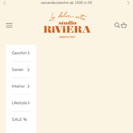
Zum Inhalt springen
versandkostenfrei ab 150€ in DE
Zurück
Vo
StudioRiviera
Menü
Suchen
Waren
Geschirr
Serien
Interior
Lifestyle
SALE %