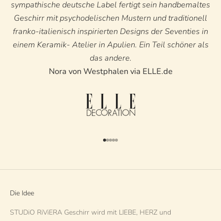
sympathische deutsche Label fertigt sein handbemaltes
Geschirr mit psychodelischen Mustern und traditionell
franko-italienisch inspirierten Designs der Seventies in
einem Keramik- Atelier in Apulien. Ein Teil schöner als
das andere.
Nora von Westphalen via ELLE.de
Gehe zu Element 1
Gehe zu Element 2
Gehe zu Element 3
Gehe zu Element 4
Gehe zu Element 5
Die Idee
STUDiO RiViERA Geschirr wird mit LIEBE, HERZ und