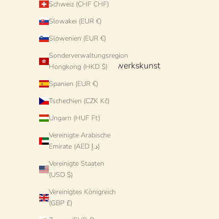
Schweiz (CHF CHF)
Slowakei (EUR €)
Slowenien (EUR €)
Sonderverwaltungsregion
Italienische Handwerkskunst
Hongkong (HKD $)
Spanien (EUR €)
Tschechien (CZK Kč)
Ungarn (HUF Ft)
Vereinigte Arabische
Emirate (AED د.إ)
Vereinigte Staaten
(USD $)
Vereinigtes Königreich
(GBP £)