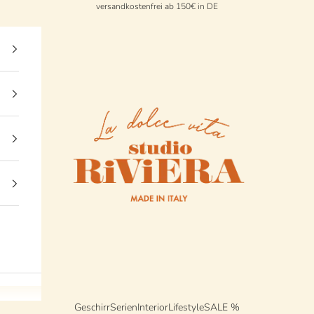
versandkostenfrei ab 150€ in DE
StudioRiviera
Geschirr
Serien
Interior
Lifestyle
SALE %