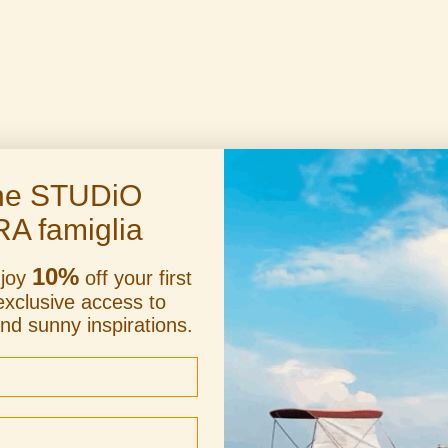
the STUDiO
RA famiglia
10%
njoy
off your first
exclusive access to
and sunny inspirations.