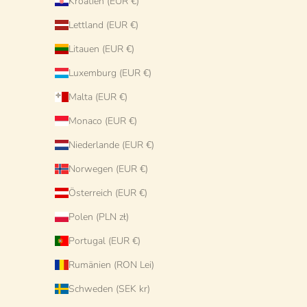
Kroatien (EUR €)
Lettland (EUR €)
Litauen (EUR €)
Luxemburg (EUR €)
Malta (EUR €)
Monaco (EUR €)
Handgefertigter Antipasti Teller
Handgefertigte Pastaschale 25
Li
20 cm | Kleiner Keramikteller
cm | Cappello di Prete
Niederlande (EUR €)
Angebot
€48 EUR
Angebot
€78 EUR
Norwegen (EUR €)
Österreich (EUR €)
Polen (PLN zł)
Portugal (EUR €)
Rumänien (RON Lei)
Schweden (SEK kr)