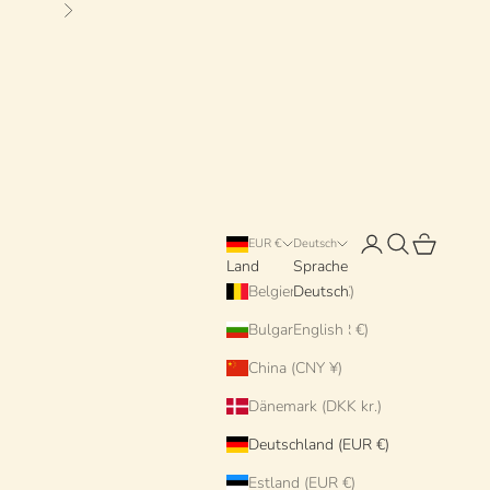
Vor
Anmelden
Suchen
Warenkorb
EUR €
Deutsch
Land
Sprache
Belgien (EUR €)
Deutsch
Bulgarien (EUR €)
English
China (CNY ¥)
Dänemark (DKK kr.)
Deutschland (EUR €)
Estland (EUR €)