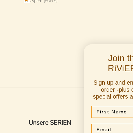
Zypern (EUR €)
Join 
RiViE
Sign up and e
order -plus 
special offers 
First Name
Unsere SERIEN
Email