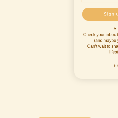
Sign 
Al
Check your inbox t
(and maybe y
Can’t wait to s
lifes
N