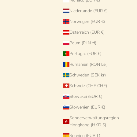
Monaco (EUR €)
Niederlande (EUR €)
Norwegen (EUR €)
Österreich (EUR €)
Polen (PLN zł)
Portugal (EUR €)
rtigte Salatschüssel
Handgefertigte Pastaschale 25
Handgefertig
Keramik Servierschale
cm | Cappello di Prete
26 cm | Kera
Rumänien (RON Lei)
(Unikat)
Angebot
Angebot
An
€168 EUR
€78 EUR
€
Schweden (SEK kr)
Schweiz (CHF CHF)
Slowakei (EUR €)
Slowenien (EUR €)
Sonderverwaltungsregion
Hongkong (HKD $)
Spanien (EUR €)