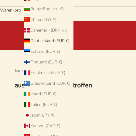
Bulgarien (EUR €)
English
Warenkorb
China (CNY ¥)
Dänemark (DKK kr.)
Deutschland (EUR €)
Estland (EUR €)
Finnland (EUR €)
Jeden Tag neue Produkte
Frankreich (EUR €)
Griechenland (EUR €)
aus Italien neu eingetroffen
Irland (EUR €)
Italien (EUR €)
Japan (JPY ¥)
Kanada (CAD $)