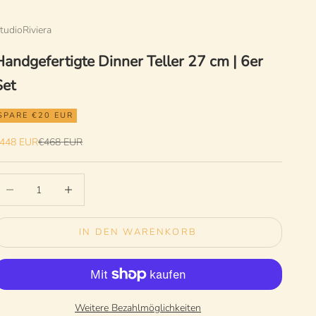
tudioRiviera
Handgefertigte Dinner Teller 27 cm | 6er
Set
SPARE €20 EUR
ngebot
Regulärer Preis
448 EUR
€468 EUR
nzahl verringern
Anzahl erhöhen
IN DEN WARENKORB
Weitere Bezahlmöglichkeiten