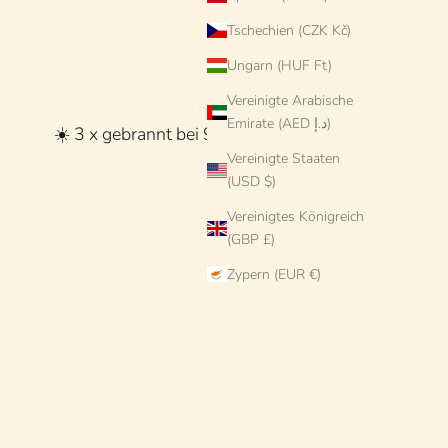
Tschechien (CZK Kč)
Ungarn (HUF Ft)
Vereinigte Arabische
Emirate (AED د.إ)
☀️ 3 x gebrannt bei 938° ☀️
Vereinigte Staaten
(USD $)
Vereinigtes Königreich
(GBP £)
Zypern (EUR €)