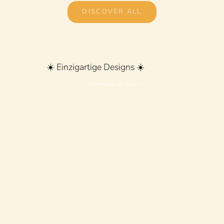
DISCOVER ALL
☀️ Einzigartige Designs ☀️
The Artist at work