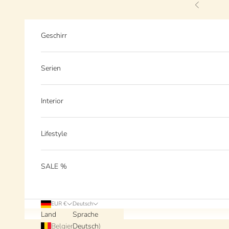
Zum Inhalt springen
Zurück
Geschirr
Serien
Interior
Lifestyle
SALE %
EUR €
Deutsch
Land
Sprache
Belgien (EUR €)
Deutsch