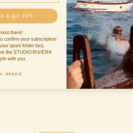
up & get 10%
most there!
o confirm your subscription
our spam folder too).
hare the STUDiO RiViERA
tyle with you.
O, GRAZiE