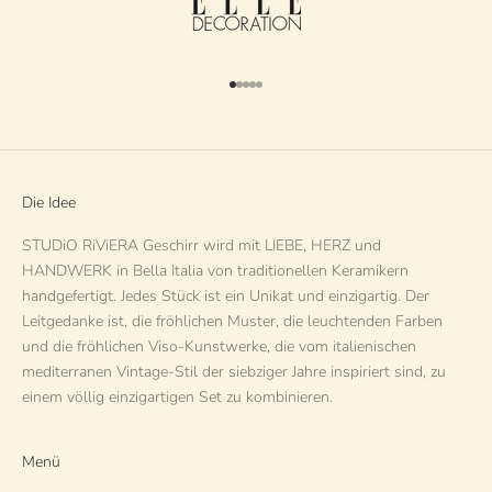
Gehe zu Element 1
Gehe zu Element 2
Gehe zu Element 3
Gehe zu Element 4
Gehe zu Element 5
Die Idee
STUDiO RiViERA Geschirr wird mit LIEBE, HERZ und
HANDWERK in Bella Italia von traditionellen Keramikern
handgefertigt. Jedes Stück ist ein Unikat und einzigartig. Der
Leitgedanke ist, die fröhlichen Muster, die leuchtenden Farben
und die fröhlichen Viso-Kunstwerke, die vom italienischen
mediterranen Vintage-Stil der siebziger Jahre inspiriert sind, zu
einem völlig einzigartigen Set zu kombinieren.
Menü