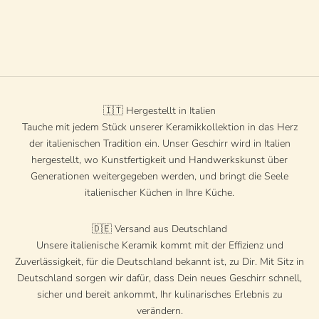
Psychodelic Viso Servierteller
"Casina Trovanza" - A true
ceramic artwork to hang on the
Angebot
€380 EUR
wall.
🇮🇹 Hergestellt in Italien
Tauche mit jedem Stück unserer Keramikkollektion in das Herz
der italienischen Tradition ein. Unser Geschirr wird in Italien
hergestellt, wo Kunstfertigkeit und Handwerkskunst über
Generationen weitergegeben werden, und bringt die Seele
italienischer Küchen in Ihre Küche.
🇩🇪 Versand aus Deutschland
Unsere italienische Keramik kommt mit der Effizienz und
Zuverlässigkeit, für die Deutschland bekannt ist, zu Dir. Mit Sitz in
Deutschland sorgen wir dafür, dass Dein neues Geschirr schnell,
sicher und bereit ankommt, Ihr kulinarisches Erlebnis zu
verändern.