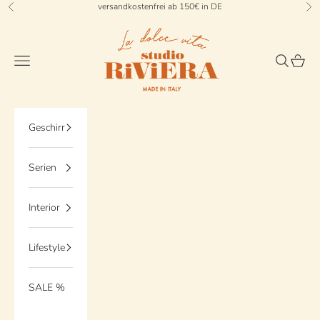
Zum Inhalt springen
versandkostenfrei ab 150€ in DE
Zurück
Vo
StudioRiviera
Menü
Suchen
Waren
Geschirr
Serien
Interior
Lifestyle
SALE %