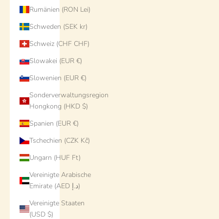
Rumänien (RON Lei)
Schweden (SEK kr)
Schweiz (CHF CHF)
Slowakei (EUR €)
Slowenien (EUR €)
Sonderverwaltungsregion
Hongkong (HKD $)
Spanien (EUR €)
Tschechien (CZK Kč)
Ungarn (HUF Ft)
Vereinigte Arabische
Emirate (AED د.إ)
Vereinigte Staaten
(USD $)