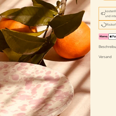
kostenf
und int
Risiko
Beschreib
Versand