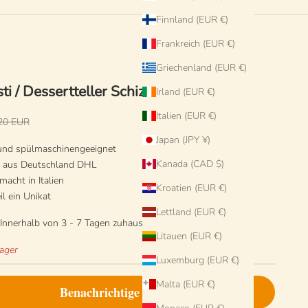
Finnland (EUR €)
Frankreich (EUR €)
Griechenland (EUR €)
ti / Dessertteller Schizzato Rosato
Irland (EUR €)
Italien (EUR €)
gulärer Preis
20 EUR
Japan (JPY ¥)
 und spülmaschinengeeignet
Kanada (CAD $)
d aus Deutschland DHL
acht in Italien
Kroatien (EUR €)
il ein Unikat
Lettland (EUR €)
 Innerhalb von 3 - 7 Tagen zuhause auf Deinem Tisch.
Litauen (EUR €)
Lager
Luxemburg (EUR €)
Malta (EUR €)
Benachrichtige mich