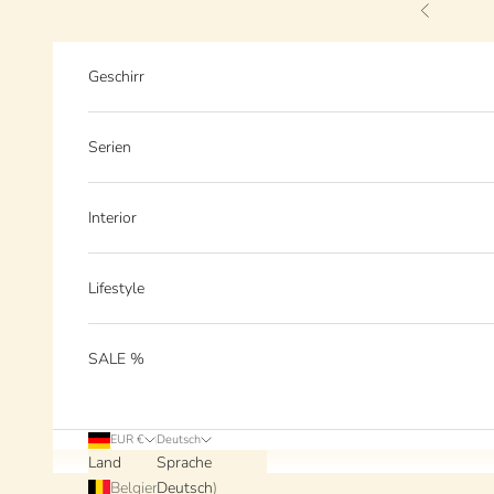
Zum Inhalt springen
Zurück
Geschirr
Serien
Interior
Lifestyle
SALE %
EUR €
Deutsch
Land
Sprache
Belgien (EUR €)
Deutsch