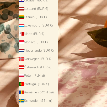
Kroatien (EUR €)
Lettland (EUR €)
Litauen (EUR €)
Luxemburg (EUR €)
Malta (EUR €)
Monaco (EUR €)
Niederlande (EUR €)
Norwegen (EUR €)
Österreich (EUR €)
Polen (PLN zł)
Portugal (EUR €)
Rumänien (RON Lei)
Schweden (SEK kr)