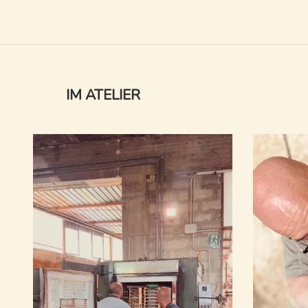
Sign 
Al
Check your inbox t
IM ATELIER
(and maybe y
Can’t wait to s
lifes
N