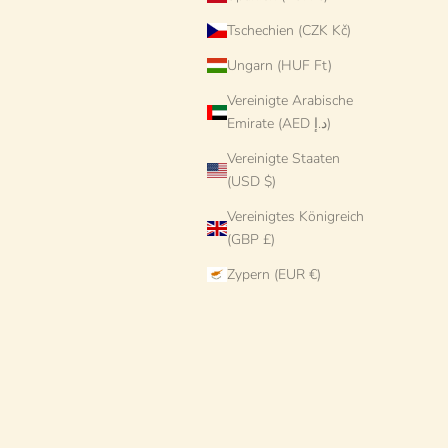
Tschechien (CZK Kč)
Ungarn (HUF Ft)
Vereinigte Arabische
Emirate (AED د.إ)
Vereinigte Staaten
(USD $)
Vereinigtes Königreich
(GBP £)
Zypern (EUR €)