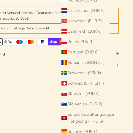
Monaco (EUR €)
Niederlande (EUR €)
reier Versand innerhalb Deutschland ab einem Einkaufswert von 150€
ernational ab 150€
Norwegen (EUR €)
frei dank 14Tage Rückgaberecht
Österreich (EUR €)
Polen (PLN zł)
Portugal (EUR €)
ung
Rumänien (RON Lei)
Schweden (SEK kr)
Schweiz (CHF CHF)
Slowakei (EUR €)
Slowenien (EUR €)
Sonderverwaltungsregion
Hongkong (HKD $)
Spanien (EUR €)