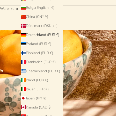
Bulgarien (EUR €)
English
Warenkorb
China (CNY ¥)
Dänemark (DKK kr.)
Deutschland (EUR €)
Estland (EUR €)
Finnland (EUR €)
Frankreich (EUR €)
Griechenland (EUR €)
Irland (EUR €)
Italien (EUR €)
Japan (JPY ¥)
Kanada (CAD $)