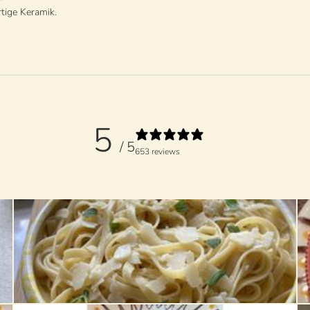
tige Keramik.
5
/ 5
653 reviews