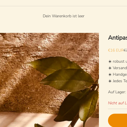
Dein Warenkorb ist leer
Antipas
Angebot
Re
€16 EUR
€
☀️ robust
☀️ Versan
☀️ Handgem
☀️ Jedes Te
Auf Lager:
Nicht auf 