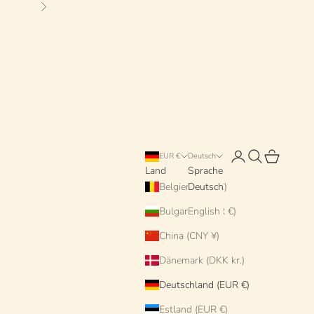
Vor
Anmelden
Suchen
Warenkorb
EUR €
Deutsch
Land
Sprache
Belgien (EUR €)
Deutsch
Bulgarien (EUR €)
English
China (CNY ¥)
Dänemark (DKK kr.)
Deutschland (EUR €)
Estland (EUR €)