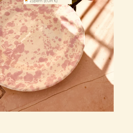
Zypern (EUR €)
Join 
RiViE
Sign up and e
order -plus 
special offers 
First Name
Email