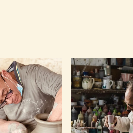
up & get 10%
most there!
o confirm your subscription
our spam folder too).
hare the STUDiO RiViERA
tyle with you.
O, GRAZiE