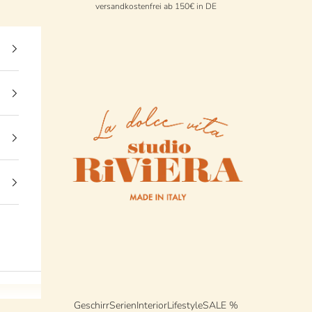
versandkostenfrei ab 150€ in DE
StudioRiviera
Geschirr
Serien
Interior
Lifestyle
SALE %