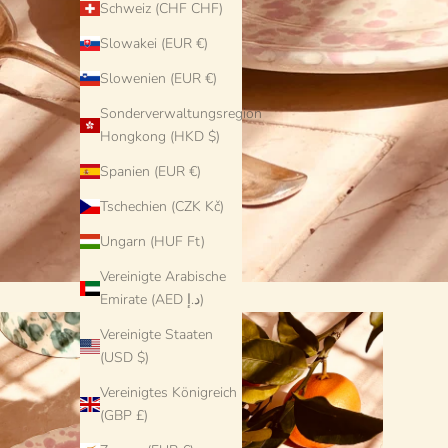
Schweiz (CHF CHF)
Slowakei (EUR €)
Slowenien (EUR €)
Sonderverwaltungsregion
Hongkong (HKD $)
Spanien (EUR €)
Tschechien (CZK Kč)
Ungarn (HUF Ft)
Vereinigte Arabische
Emirate (AED د.إ)
Vereinigte Staaten
(USD $)
Vereinigtes Königreich
(GBP £)