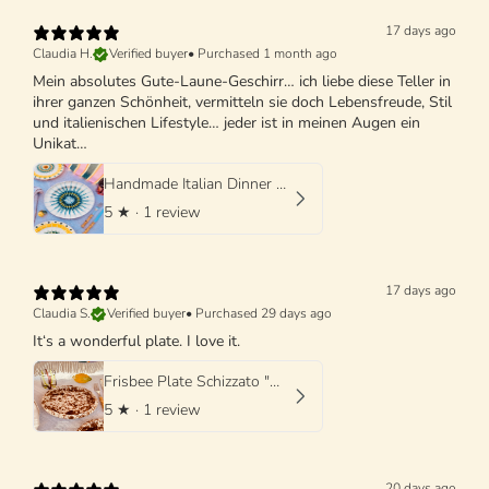
17 days ago
Claudia H.
Verified buyer
•
Purchased 1 month ago
Mein absolutes Gute-Laune-Geschirr… ich liebe diese Teller in
ihrer ganzen Schönheit, vermitteln sie doch Lebensfreude, Stil
und italienischen Lifestyle… jeder ist in meinen Augen ein
Unikat…
Handmade Italian Dinner Plate 27 cm | Large Ceramic Plate
5
★ ·
1 review
17 days ago
Claudia S.
Verified buyer
•
Purchased 29 days ago
It‘s a wonderful plate. I love it.
Frisbee Plate Schizzato "Marone"
5
★ ·
1 review
20 days ago