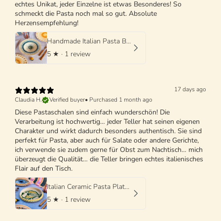
echtes Unikat, jeder Einzelne ist etwas Besonderes! So
schmeckt die Pasta noch mal so gut. Absolute
Herzensempfehlung!
Handmade Italian Pasta Bowl 25 cm | Cappello di Prete
5
★ ·
1 review
17 days ago
Claudia H.
Verified buyer
•
Purchased 1 month ago
Diese Pastaschalen sind einfach wunderschön! Die
Verarbeitung ist hochwertig… jeder Teller hat seinen eigenen
Charakter und wirkt dadurch besonders authentisch. Sie sind
perfekt für Pasta, aber auch für Salate oder andere Gerichte,
ich verwende sie zudem gerne für Obst zum Nachtisch… mich
überzeugt die Qualität… die Teller bringen echtes italienisches
Flair auf den Tisch.
Italian Ceramic Pasta Plate 25cm | Handmade Design "One of a kind"
5
★ ·
1 review