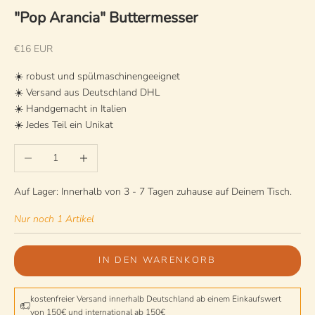
"Pop Arancia" Buttermesser
Angebot
€16 EUR
☀️ robust und spülmaschinengeeignet
☀️ Versand aus Deutschland DHL
☀️ Handgemacht in Italien
☀️ Jedes Teil ein Unikat
Anzahl verringern
Anzahl erhöhen
Auf Lager: Innerhalb von 3 - 7 Tagen zuhause auf Deinem Tisch.
Nur noch 1 Artikel
IN DEN WARENKORB
kostenfreier Versand innerhalb Deutschland ab einem Einkaufswert
von 150€ und international ab 150€