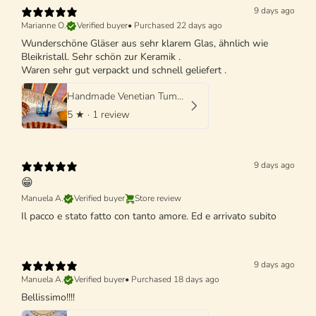
9 days ago
Marianne O.
Verified buyer
•
Purchased 22 days ago
Wunderschöne Gläser aus sehr klarem Glas, ähnlich wie
Bleikristall. Sehr schön zur Keramik .
Waren sehr gut verpackt und schnell geliefert .
Handmade Venetian Tumbler Glass | Italian Mouth-Blown Glass
5
★ ·
1 review
9 days ago
😁
Manuela A.
Verified buyer
Store review
Il pacco e stato fatto con tanto amore. Ed e arrivato subito
9 days ago
Manuela A.
Verified buyer
•
Purchased 18 days ago
Bellissimo!!!!