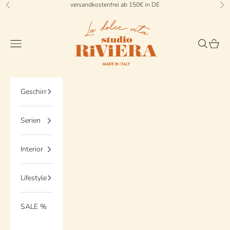
Zum Inhalt springen
versandkostenfrei ab 150€ in DE
Zurück
Vo
StudioRiviera
Menü
Suchen
Waren
Geschirr
Serien
Interior
Lifestyle
SALE %