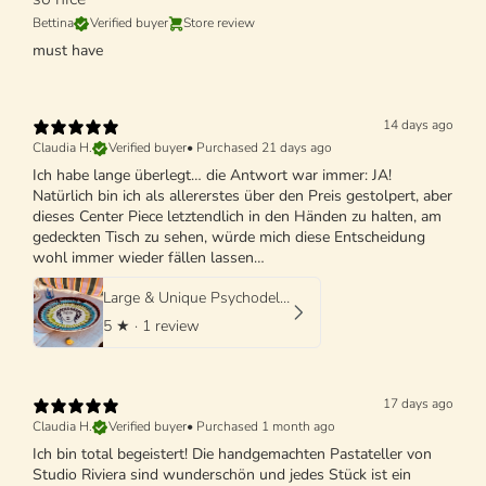
Bettina
Verified buyer
Store review
must have
14 days ago
Claudia H.
Verified buyer
•
Purchased 21 days ago
Ich habe lange überlegt… die Antwort war immer: JA!
Natürlich bin ich als allererstes über den Preis gestolpert, aber
dieses Center Piece letztendlich in den Händen zu halten, am
gedeckten Tisch zu sehen, würde mich diese Entscheidung
wohl immer wieder fällen lassen…
Large & Unique Psychodelic Viso Bowl - 42cm - One of a Kind
5
★ ·
1 review
17 days ago
Claudia H.
Verified buyer
•
Purchased 1 month ago
Ich bin total begeistert! Die handgemachten Pastateller von
Studio Riviera sind wunderschön und jedes Stück ist ein