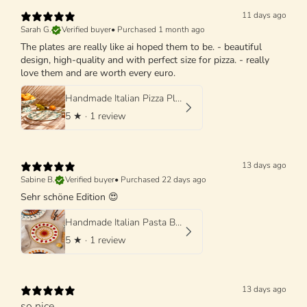
11 days ago
Sarah G.
Verified buyer
•
Purchased 1 month ago
The plates are really like ai hoped them to be. - beautiful
design, high-quality and with perfect size for pizza. - really
love them and are worth every euro.
Handmade Italian Pizza Plate 33 cm | Schizzato Design
5
★ ·
1 review
13 days ago
Sabine B.
Verified buyer
•
Purchased 22 days ago
Sehr schöne Edition 😍
Handmade Italian Pasta Bowl 25 cm | Cappello di Prete "Mutti Edition"
5
★ ·
1 review
13 days ago
so nice