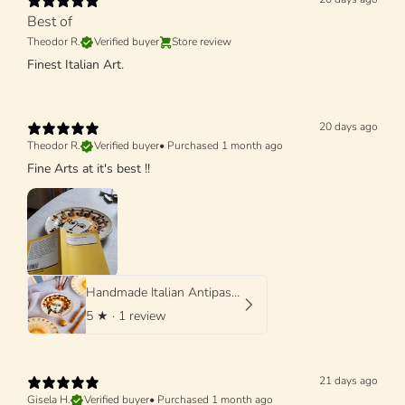
Best of
Theodor R.
Verified buyer
Store review
Finest Italian Art.
20 days ago
Theodor R.
Verified buyer
•
Purchased 1 month ago
Fine Arts at it's best !!
Handmade Italian Antipasti Plate 20 cm | Small Ceramic Plate (Unique Piece)
5
★ ·
1 review
21 days ago
Gisela H.
Verified buyer
•
Purchased 1 month ago