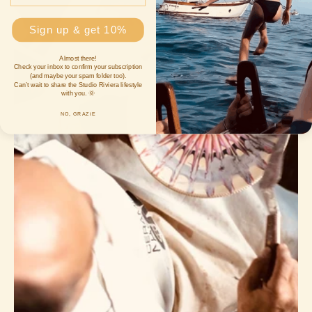
Sign up & get 10%
Almost there!
Check your inbox to confirm your subscription
(and maybe your spam folder too).
Can’t wait to share the Studio Riviera lifestyle
with you. 🌞
NO, GRAZiE