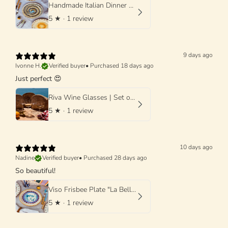
Handmade Italian Dinner Plate 27 cm | Large Ceramic Plate "One of a kind"
5
★ ·
1 review
9 days ago
Ivonne H.
Verified buyer
•
Purchased 18 days ago
Just perfect 😍
Riva Wine Glasses | Set of 4 Handmade Wine Glasses
5
★ ·
1 review
10 days ago
Nadine
Verified buyer
•
Purchased 28 days ago
So beautiful!
Viso Frisbee Plate "La Bella Donna di Grottaglie" 25cm
5
★ ·
1 review