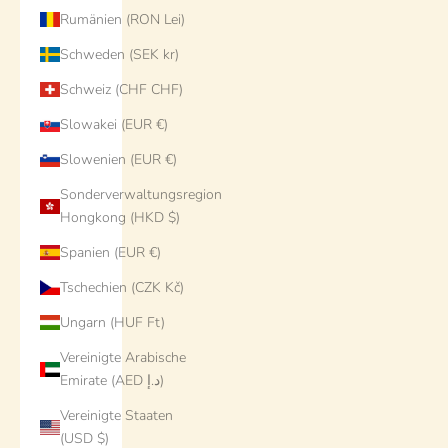
Rumänien (RON Lei)
Schweden (SEK kr)
Schweiz (CHF CHF)
Slowakei (EUR €)
Slowenien (EUR €)
Sonderverwaltungsregion
Hongkong (HKD $)
Spanien (EUR €)
Tschechien (CZK Kč)
Ungarn (HUF Ft)
Vereinigte Arabische
Emirate (AED د.إ)
Vereinigte Staaten
(USD $)