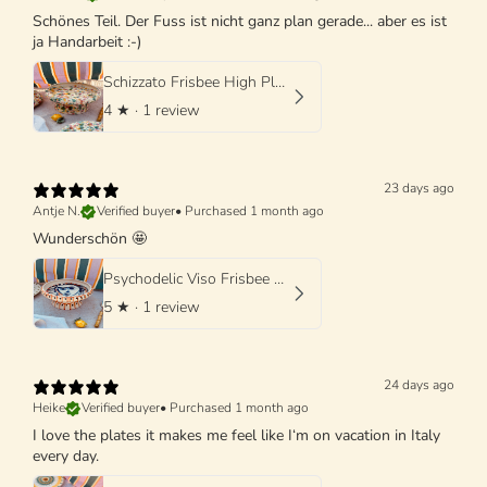
Schönes Teil. Der Fuss ist nicht ganz plan gerade... aber es ist
ja Handarbeit :-)
Schizzato Frisbee High Plate "Colori Fantasia" - 25cm
4
★ ·
1 review
23 days ago
Antje N.
Verified buyer
•
Purchased 1 month ago
Wunderschön 🤩
Psychodelic Viso Frisbee High Plate - 25cm UNIQUE PIECE - ONLY 1 X AVAILABLE
5
★ ·
1 review
24 days ago
Heike
Verified buyer
•
Purchased 1 month ago
I love the plates it makes me feel like I‘m on vacation in Italy
every day.