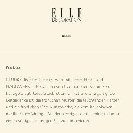
Gehe zu Element 1
Gehe zu Element 2
Gehe zu Element 3
Gehe zu Element 4
Gehe zu Element 5
Die Idee
STUDiO RiViERA Geschirr wird mit LIEBE, HERZ und
HANDWERK in Bella Italia von traditionellen Keramikern
handgefertigt. Jedes Stück ist ein Unikat und einzigartig. Der
Leitgedanke ist, die fröhlichen Muster, die leuchtenden Farben
und die fröhlichen Viso-Kunstwerke, die vom italienischen
mediterranen Vintage-Stil der siebziger Jahre inspiriert sind, zu
einem völlig einzigartigen Set zu kombinieren.