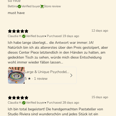
so nice
Bettina
Verified buyer
Store review
must have
12 days ago
Claudia H.
Verified buyer
•
Purchased 19 days ago
Ich habe lange überlegt… die Antwort war immer: JA!
Natürlich bin ich als allererstes über den Preis gestolpert, aber
dieses Center Piece letztendlich in den Händen zu halten, am
gedeckten Tisch zu sehen, würde mich diese Entscheidung
wohl immer wieder fällen lassen…
Large & Unique Psychodelic Viso Bowl - 42cm - One of a Kind
5
★ ·
1 review
15 days ago
Claudia H.
Verified buyer
•
Purchased 28 days ago
Ich bin total begeistert! Die handgemachten Pastateller von
Studio Riviera sind wunderschön und jedes Stück ist ein