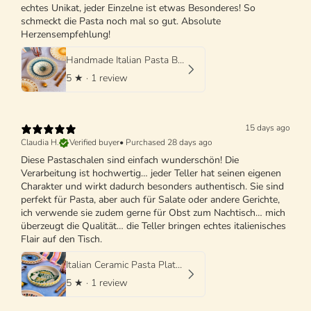
echtes Unikat, jeder Einzelne ist etwas Besonderes! So
schmeckt die Pasta noch mal so gut. Absolute
Herzensempfehlung!
Handmade Italian Pasta Bowl 25 cm | Cappello di Prete
5
★ ·
1 review
15 days ago
Claudia H.
Verified buyer
•
Purchased 28 days ago
Diese Pastaschalen sind einfach wunderschön! Die
Verarbeitung ist hochwertig… jeder Teller hat seinen eigenen
Charakter und wirkt dadurch besonders authentisch. Sie sind
perfekt für Pasta, aber auch für Salate oder andere Gerichte,
ich verwende sie zudem gerne für Obst zum Nachtisch… mich
überzeugt die Qualität… die Teller bringen echtes italienisches
Flair auf den Tisch.
Italian Ceramic Pasta Plate 25cm | Handmade Design "One of a kind"
5
★ ·
1 review