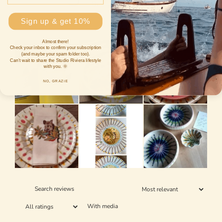
/ 5
653 reviews
Sign up & get 10%
Almost there!
Check your inbox to confirm your subscription
(and maybe your spam folder too).
Can’t wait to share the Studio Riviera lifestyle
with you. 🌞
NO, GRAZiE
With media