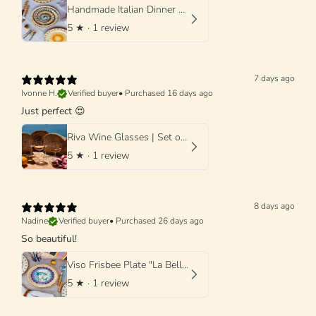
Handmade Italian Dinner Plate 27 cm | Large Ceramic Plate "One of a kind"
5
★ ·
1 review
7 days ago
Ivonne H.
Verified buyer
•
Purchased 16 days ago
Just perfect 😍
Riva Wine Glasses | Set of 4 Handmade Wine Glasses
5
★ ·
1 review
8 days ago
Nadine
Verified buyer
•
Purchased 26 days ago
So beautiful!
Viso Frisbee Plate "La Bella Donna di Grottaglie" 25cm
5
★ ·
1 review