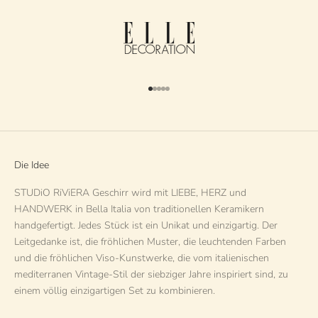
Gehe zu Element 1
Gehe zu Element 2
Gehe zu Element 3
Gehe zu Element 4
Gehe zu Element 5
Die Idee
STUDiO RiViERA Geschirr wird mit LIEBE, HERZ und
HANDWERK in Bella Italia von traditionellen Keramikern
handgefertigt. Jedes Stück ist ein Unikat und einzigartig. Der
Leitgedanke ist, die fröhlichen Muster, die leuchtenden Farben
und die fröhlichen Viso-Kunstwerke, die vom italienischen
mediterranen Vintage-Stil der siebziger Jahre inspiriert sind, zu
einem völlig einzigartigen Set zu kombinieren.