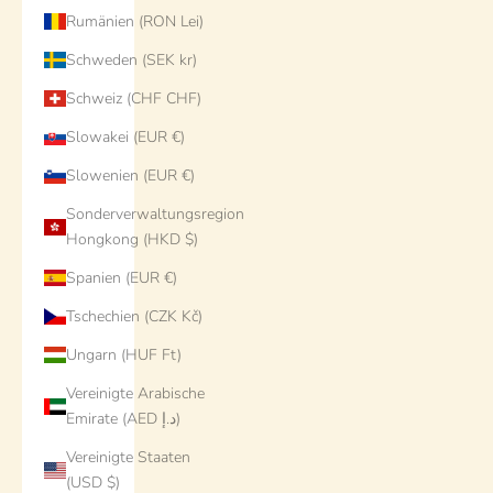
Rumänien (RON Lei)
Schweden (SEK kr)
Schweiz (CHF CHF)
Slowakei (EUR €)
Slowenien (EUR €)
Sonderverwaltungsregion
Hongkong (HKD $)
Spanien (EUR €)
Tschechien (CZK Kč)
Ungarn (HUF Ft)
Vereinigte Arabische
Emirate (AED د.إ)
Vereinigte Staaten
(USD $)