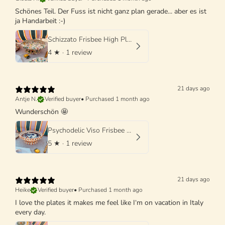
Schönes Teil. Der Fuss ist nicht ganz plan gerade... aber es ist
ja Handarbeit :-)
Schizzato Frisbee High Plate "Colori Fantasia" - 25cm
4
★ ·
1 review
21 days ago
Antje N.
Verified buyer
•
Purchased 1 month ago
Wunderschön 🤩
Psychodelic Viso Frisbee High Plate - 25cm UNIQUE PIECE - ONLY 1 X AVAILABLE
5
★ ·
1 review
21 days ago
Heike
Verified buyer
•
Purchased 1 month ago
I love the plates it makes me feel like I‘m on vacation in Italy
every day.