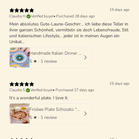
15 days ago
Claudia H.
Verified buyer
•
Purchased 28 days ago
Mein absolutes Gute-Laune-Geschirr… ich liebe diese Teller in
ihrer ganzen Schönheit, vermitteln sie doch Lebensfreude, Stil
und italienischen Lifestyle… jeder ist in meinen Augen ein
Unikat…
Handmade Italian Dinner Plate 27 cm | Large Ceramic Plate
5
★ ·
1 review
15 days ago
Claudia S.
Verified buyer
•
Purchased 27 days ago
It‘s a wonderful plate. I love it.
Frisbee Plate Schizzato "Marone"
5
★ ·
1 review