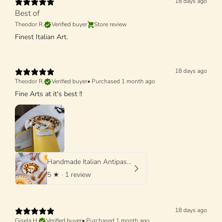
18 days ago
Best of
Theodor R.
Verified buyer
Store review
Finest Italian Art.
18 days ago
Theodor R.
Verified buyer
•
Purchased 1 month ago
Fine Arts at it's best !!
Handmade Italian Antipasti Plate 20 cm | Small Ceramic Plate (Unique Piece)
5
★ ·
1 review
18 days ago
Gisela H.
Verified buyer
•
Purchased 1 month ago