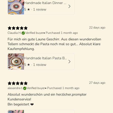
Handmade Italian Dinner Plate 27 cm | Large Ceramic Plate
5
★ ·
1 review
22 days ago
Claudia H.
Verified buyer
•
Purchased 1 month ago
Für mich ein gute Laune Geschirr. Aus diesen wundervollen
Tellern schmeckt die Pasta noch mal so gut… Absolut klare
Kaufempfehlung.
Handmade Italian Pasta Bowl 25 cm | Cappello di Prete
5
★ ·
1 review
27 days ago
alexandra t.
Verified buyer
•
Purchased 1 month ago
Absolut wunderschön und ein herzlicher,prompter
Kundenservice!
Bin begeistert ❤️