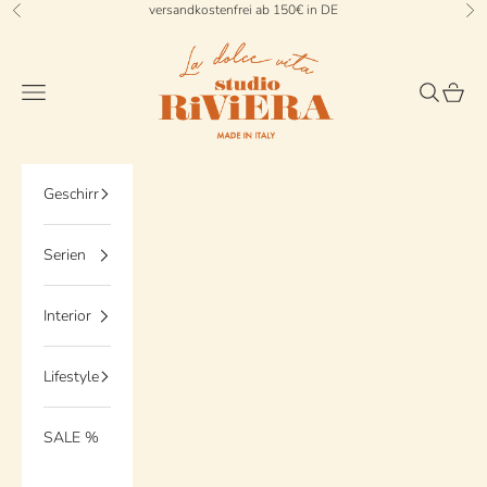
Zum Inhalt springen
versandkostenfrei ab 150€ in DE
Zurück
Vo
StudioRiviera
Menü
Suchen
Waren
Geschirr
Serien
Interior
Lifestyle
SALE %