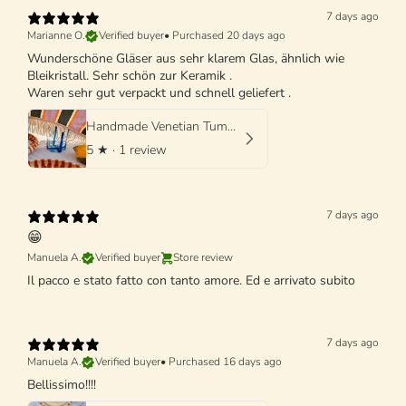
7 days ago
Marianne O.
Verified buyer
•
Purchased 20 days ago
Wunderschöne Gläser aus sehr klarem Glas, ähnlich wie
Bleikristall. Sehr schön zur Keramik .
Waren sehr gut verpackt und schnell geliefert .
Handmade Venetian Tumbler Glass | Italian Mouth-Blown Glass
5
★ ·
1 review
7 days ago
😁
Manuela A.
Verified buyer
Store review
Il pacco e stato fatto con tanto amore. Ed e arrivato subito
7 days ago
Manuela A.
Verified buyer
•
Purchased 16 days ago
Bellissimo!!!!