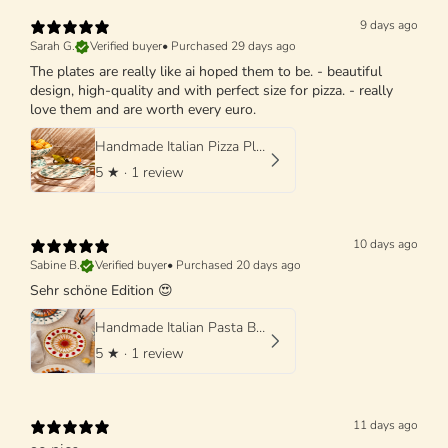
9 days ago
Sarah G.
Verified buyer
•
Purchased 29 days ago
The plates are really like ai hoped them to be. - beautiful
design, high-quality and with perfect size for pizza. - really
love them and are worth every euro.
Handmade Italian Pizza Plate 33 cm | Schizzato Design
5
★ ·
1 review
10 days ago
Sabine B.
Verified buyer
•
Purchased 20 days ago
Sehr schöne Edition 😍
Handmade Italian Pasta Bowl 25 cm | Cappello di Prete "Mutti Edition"
5
★ ·
1 review
11 days ago