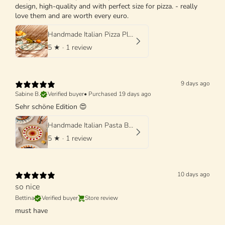
design, high-quality and with perfect size for pizza. - really
love them and are worth every euro.
Handmade Italian Pizza Plate 33 cm | Schizzato Design
5
★ ·
1 review
9 days ago
Sabine B.
Verified buyer
•
Purchased 19 days ago
Sehr schöne Edition 😍
Handmade Italian Pasta Bowl 25 cm | Cappello di Prete "Mutti Edition"
5
★ ·
1 review
10 days ago
so nice
Bettina
Verified buyer
Store review
must have