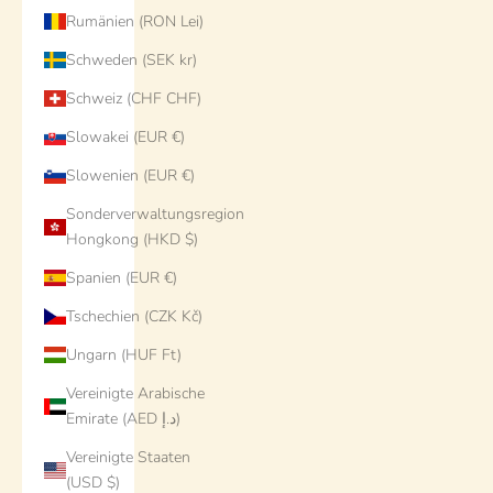
Rumänien (RON Lei)
Schweden (SEK kr)
Schweiz (CHF CHF)
Slowakei (EUR €)
Slowenien (EUR €)
Sonderverwaltungsregion
Hongkong (HKD $)
Spanien (EUR €)
Tschechien (CZK Kč)
Ungarn (HUF Ft)
Vereinigte Arabische
Emirate (AED د.إ)
Vereinigte Staaten
(USD $)