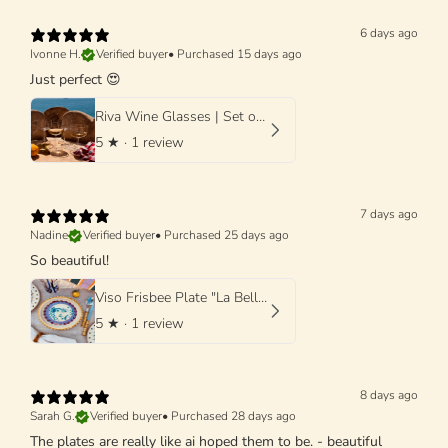
6 days ago
Ivonne H.
Verified buyer
•
Purchased 15 days ago
Just perfect 😍
Riva Wine Glasses | Set of 4 Handmade Wine Glasses
5
★ ·
1 review
7 days ago
Nadine
Verified buyer
•
Purchased 25 days ago
So beautiful!
Viso Frisbee Plate "La Bella Donna di Grottaglie" 25cm
5
★ ·
1 review
8 days ago
Sarah G.
Verified buyer
•
Purchased 28 days ago
The plates are really like ai hoped them to be. - beautiful