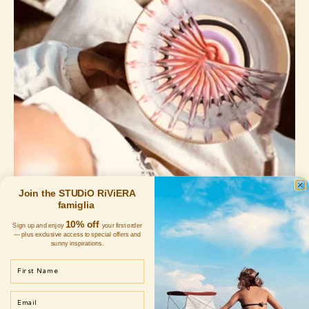
Join the STUDiO RiViERA
famiglia
10% off
Sign up and enjoy
your first order
— plus exclusive access to special offers and
sunny inspirations.
First Name
Email