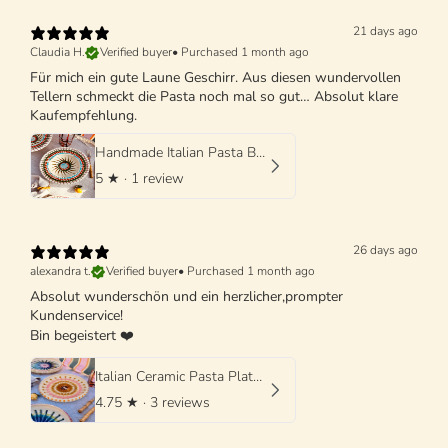
21 days ago
Claudia H.
Verified buyer
•
Purchased 1 month ago
Für mich ein gute Laune Geschirr. Aus diesen wundervollen
Tellern schmeckt die Pasta noch mal so gut… Absolut klare
Kaufempfehlung.
Handmade Italian Pasta Bowl 25 cm | Cappello di Prete
5
★ ·
1 review
26 days ago
alexandra t.
Verified buyer
•
Purchased 1 month ago
Absolut wunderschön und ein herzlicher,prompter
Kundenservice!
Bin begeistert ❤️
Italian Ceramic Pasta Plate 25cm | Handmade Psychodelic Design
4.75
★ ·
3 reviews