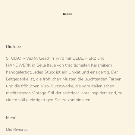
Gehe zu Element 1
Gehe zu Element 2
Gehe zu Element 3
Gehe zu Element 4
Gehe zu Element 5
Die Idee
STUDiO RiViERA Geschirr wird mit LIEBE, HERZ und
HANDWERK in Bella Italia von traditionellen Keramikern
handgefertigt. Jedes Stück ist ein Unikat und einzigartig. Der
Leitgedanke ist, die fröhlichen Muster, die leuchtenden Farben
und die fröhlichen Viso-Kunstwerke, die vom italienischen
mediterranen Vintage-Stil der siebziger Jahre inspiriert sind, zu
einem völlig einzigartigen Set zu kombinieren.
Menü
Die Rivieras