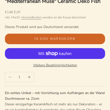
"Mediterranean Muse" Ceramic Deko Fish
Angebot
€148 EUR
inkl. MwSt.
Versandkosten
werden an der Kasse berechnet
Dieses Produkt wird aus Deutschland versendet.
IN DEN WARENKORB
Weitere Bezahlmöglichkeiten
Anzahl verringern
Anzahl erhöhen
Ein echtes Unikat – mit Vorrichtung zum Aufhängen an der Wand
Durchmesser ca. 21cm
Dieser einzigartige Keramikfisch ist mehr als nur Dekoration – er
ist ein handgefertigtes Kunstobjekt, das jedem Raum Charakter