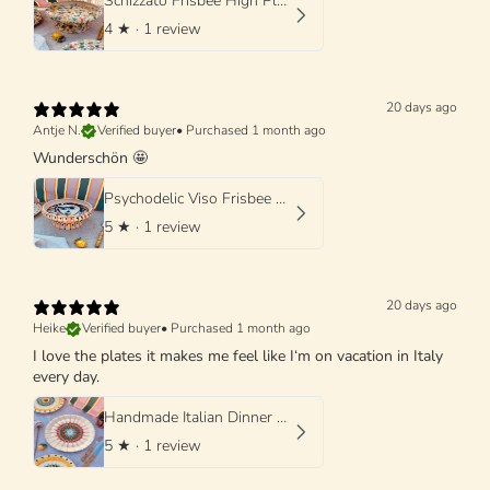
Schizzato Frisbee High Plate "Colori Fantasia" - 25cm
4
★ ·
1 review
20 days ago
Antje N.
Verified buyer
•
Purchased 1 month ago
Wunderschön 🤩
Psychodelic Viso Frisbee High Plate - 25cm UNIQUE PIECE - ONLY 1 X AVAILABLE
5
★ ·
1 review
20 days ago
Heike
Verified buyer
•
Purchased 1 month ago
I love the plates it makes me feel like I‘m on vacation in Italy
every day.
Handmade Italian Dinner Plate 27 cm | Large Ceramic Plate
5
★ ·
1 review