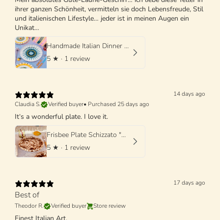
ihrer ganzen Schönheit, vermitteln sie doch Lebensfreude, Stil
und italienischen Lifestyle… jeder ist in meinen Augen ein
Unikat…
Handmade Italian Dinner Plate 27 cm | Large Ceramic Plate
5
★ ·
1 review
14 days ago
Claudia S.
Verified buyer
•
Purchased 25 days ago
It‘s a wonderful plate. I love it.
Frisbee Plate Schizzato "Marone"
5
★ ·
1 review
17 days ago
Best of
Theodor R.
Verified buyer
Store review
Finest Italian Art.