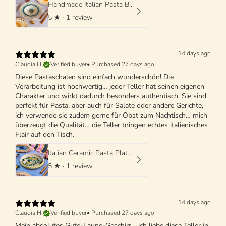
Handmade Italian Pasta Bowl 25 cm | Cappello di Prete
5
★ ·
1 review
14 days ago
Claudia H.
Verified buyer
•
Purchased 27 days ago
Diese Pastaschalen sind einfach wunderschön! Die
Verarbeitung ist hochwertig… jeder Teller hat seinen eigenen
Charakter und wirkt dadurch besonders authentisch. Sie sind
perfekt für Pasta, aber auch für Salate oder andere Gerichte,
ich verwende sie zudem gerne für Obst zum Nachtisch… mich
überzeugt die Qualität… die Teller bringen echtes italienisches
Flair auf den Tisch.
Italian Ceramic Pasta Plate 25cm | Handmade Design "One of a kind"
5
★ ·
1 review
14 days ago
Claudia H.
Verified buyer
•
Purchased 27 days ago
Mein absolutes Gute-Laune-Geschirr… ich liebe diese Teller in