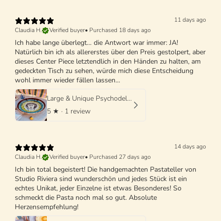
11 days ago
Claudia H.
Verified buyer
•
Purchased 18 days ago
Ich habe lange überlegt… die Antwort war immer: JA!
Natürlich bin ich als allererstes über den Preis gestolpert, aber
dieses Center Piece letztendlich in den Händen zu halten, am
gedeckten Tisch zu sehen, würde mich diese Entscheidung
wohl immer wieder fällen lassen…
Large & Unique Psychodelic Viso Bowl - 42cm - One of a Kind
5
★ ·
1 review
14 days ago
Claudia H.
Verified buyer
•
Purchased 27 days ago
Ich bin total begeistert! Die handgemachten Pastateller von
Studio Riviera sind wunderschön und jedes Stück ist ein
echtes Unikat, jeder Einzelne ist etwas Besonderes! So
schmeckt die Pasta noch mal so gut. Absolute
Herzensempfehlung!