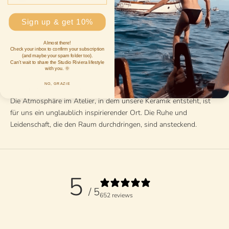
Sign up & get 10%
Almost there!
Check your inbox to confirm your subscription
(and maybe your spam folder too).
Can’t wait to share the Studio Riviera lifestyle
with you. 🌞
NO, GRAZiE
Liebe und Leidenschaft
Die Atmosphäre im Atelier, in dem unsere Keramik entsteht, ist
für uns ein unglaublich inspirierender Ort. Die Ruhe und
Leidenschaft, die den Raum durchdringen, sind ansteckend.
5
/ 5
652 reviews