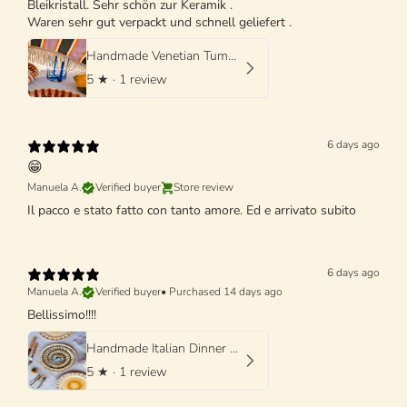
Bleikristall. Sehr schön zur Keramik .
Waren sehr gut verpackt und schnell geliefert .
Handmade Venetian Tumbler Glass | Italian Mouth-Blown Glass
5
★ ·
1 review
6 days ago
😁
Manuela A.
Verified buyer
Store review
Il pacco e stato fatto con tanto amore. Ed e arrivato subito
6 days ago
Manuela A.
Verified buyer
•
Purchased 14 days ago
Bellissimo!!!!
Handmade Italian Dinner Plate 27 cm | Large Ceramic Plate "One of a kind"
5
★ ·
1 review