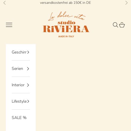
Zum Inhalt springen
versandkostenfrei ab 150€ in DE
Zurück
Vo
StudioRiviera
Menü
Suchen
Waren
Geschirr
Serien
Interior
Lifestyle
SALE %