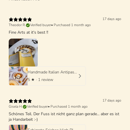
17 days ago
Theodor R.
Verified buyer
•
Purchased 1 month ago
Fine Arts at it's best !!
Handmade Italian Antipasti Plate 20 cm | Small Ceramic Plate (Unique Piece)
5
★ ·
1 review
17 days ago
Gisela H.
Verified buyer
•
Purchased 1 month ago
Schönes Teil. Der Fuss ist nicht ganz plan gerade... aber es ist
ja Handarbeit :-)