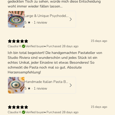
gedeckten Tisch zu sehen, würde mich diese Entscheidung
wohl immer wieder fällen lassen…
Large & Unique Psychodelic Viso Bowl - 42cm - One of a Kind
5
★ ·
1 review
15 days ago
Claudia H.
Verified buyer
•
Purchased 28 days ago
Ich bin total begeistert! Die handgemachten Pastateller von
Studio Riviera sind wunderschön und jedes Stück ist ein
echtes Unikat, jeder Einzelne ist etwas Besonderes! So
schmeckt die Pasta noch mal so gut. Absolute
Herzensempfehlung!
Handmade Italian Pasta Bowl 25 cm | Cappello di Prete
5
★ ·
1 review
15 days ago
Claudia H.
Verified buyer
•
Purchased 28 days ago