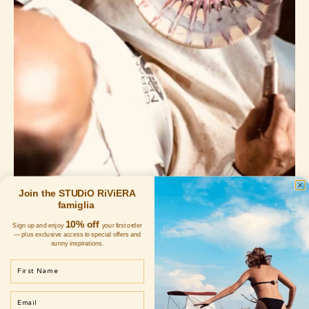
Join the STUDiO RiViERA
famiglia
10% off
Sign up and enjoy
your first order
— plus exclusive access to special offers and
sunny inspirations.
First Name
Email