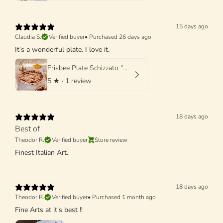
15 days ago
Claudia S.
Verified buyer
•
Purchased 26 days ago
It‘s a wonderful plate. I love it.
Frisbee Plate Schizzato "Marone"
5
★ ·
1 review
18 days ago
Best of
Theodor R.
Verified buyer
Store review
Finest Italian Art.
18 days ago
Theodor R.
Verified buyer
•
Purchased 1 month ago
Fine Arts at it's best !!