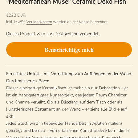
"Mediterranean Muse" Ceramic Deko Fish
Angebot
€228 EUR
inkl. MwSt.
Versandkosten
werden an der Kasse berechnet
Dieses Produkt wird aus Deutschland versendet.
Benachrichtige mich
Ein echtes Unikat – mit Vorrichtung zum Aufhängen an der Wand
Durchmesser ca. 3ocm
Dieser einzigartige Keramikfisch ist mehr als nur Dekoration – er
ist ein handgefertigtes Kunstobjekt, das jedem Raum Charakter
und Charme verleiht. Ob als Blickfang auf dem Tisch oder als
künstlerisches Statement an der Wand – er zieht alle Blicke auf
sich.
Jedes Stück wird in liebevoller Handarbeit in Apulien (Italien)
gefertigt und bemalt – von erfahrenen Kunsthandwerkern, die ihr
Wissen über Generationen weitergegeben haben. Kein Fisch