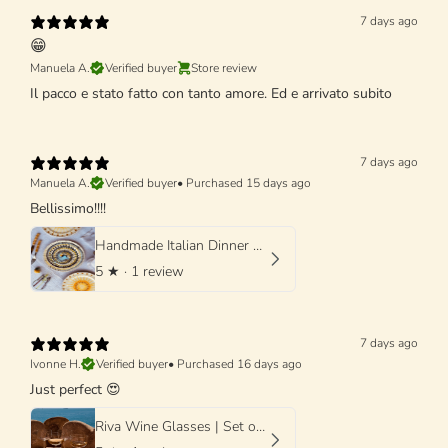
7 days ago
😁
Manuela A.
Verified buyer
Store review
Il pacco e stato fatto con tanto amore. Ed e arrivato subito
7 days ago
Manuela A.
Verified buyer
•
Purchased 15 days ago
Bellissimo!!!!
Handmade Italian Dinner Plate 27 cm | Large Ceramic Plate "One of a kind"
5
★ ·
1 review
7 days ago
Ivonne H.
Verified buyer
•
Purchased 16 days ago
Just perfect 😍
Riva Wine Glasses | Set of 4 Handmade Wine Glasses