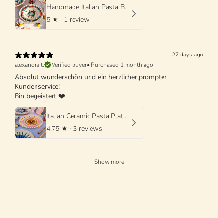
Handmade Italian Pasta Bowl 25 cm | Cappello di Prete
5
★ ·
1 review
27 days ago
alexandra t.
Verified buyer
•
Purchased 1 month ago
Absolut wunderschön und ein herzlicher,prompter
Kundenservice!
Bin begeistert ❤️
Italian Ceramic Pasta Plate 25cm | Handmade Psychodelic Design
4.75
★ ·
3 reviews
Show more