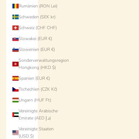
Rumänien (RON Lei)
Schweden (SEK kr)
Schweiz (CHF CHF)
Slowakei (EUR €)
Slowenien (EUR €)
Sonderverwaltungsregion
Hongkong (HKD $)
Spanien (EUR €)
Tschechien (CZK Kč)
Ungarn (HUF Ft)
Vereinigte Arabische
Emirate (AED د.إ)
Vereinigte Staaten
(USD $)