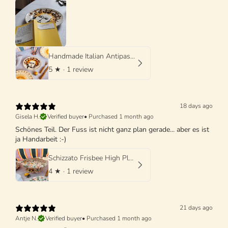
Handmade Italian Antipasti Plate 20 cm | Small Ceramic Plate (Unique Piece)
5
★ ·
1 review
18 days ago
Gisela H.
Verified buyer
•
Purchased 1 month ago
Schönes Teil. Der Fuss ist nicht ganz plan gerade... aber es ist
ja Handarbeit :-)
Schizzato Frisbee High Plate "Colori Fantasia" - 25cm
4
★ ·
1 review
21 days ago
Antje N.
Verified buyer
•
Purchased 1 month ago