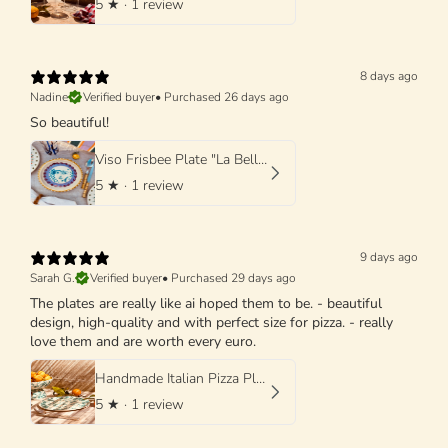
5
★ ·
1 review
8 days ago
Nadine
Verified buyer
•
Purchased 26 days ago
So beautiful!
Viso Frisbee Plate "La Bella Donna di Grottaglie" 25cm
5
★ ·
1 review
9 days ago
Sarah G.
Verified buyer
•
Purchased 29 days ago
The plates are really like ai hoped them to be. - beautiful
design, high-quality and with perfect size for pizza. - really
love them and are worth every euro.
Handmade Italian Pizza Plate 33 cm | Schizzato Design
5
★ ·
1 review