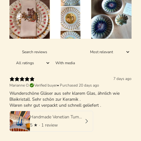
With media
7 days ago
Marianne O.
Verified buyer
•
Purchased 20 days ago
Wunderschöne Gläser aus sehr klarem Glas, ähnlich wie
Bleikristall. Sehr schön zur Keramik .
Waren sehr gut verpackt und schnell geliefert .
Handmade Venetian Tumbler Glass | Italian Mouth-Blown Glass
5
★ ·
1 review