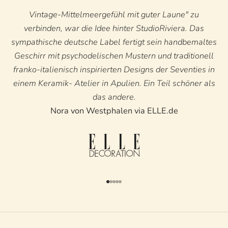
Vintage-Mittelmeergefühl mit guter Laune" zu
verbinden, war die Idee hinter StudioRiviera. Das
sympathische deutsche Label fertigt sein handbemaltes
Geschirr mit psychodelischen Mustern und traditionell
franko-italienisch inspirierten Designs der Seventies in
einem Keramik- Atelier in Apulien. Ein Teil schöner als
das andere.
Nora von Westphalen via ELLE.de
Gehe zu Element 1
Gehe zu Element 2
Gehe zu Element 3
Gehe zu Element 4
Gehe zu Element 5