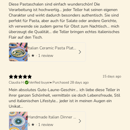
Diese Pastaschalen sind einfach wunderschön! Die
Verarbeitung ist hochwertig… jeder Teller hat seinen eigenen
Charakter und wirkt dadurch besonders authentisch. Sie sind
perfekt für Pasta, aber auch für Salate oder andere Gerichte,
ich verwende sie zudem gerne für Obst zum Nachtisch… mich
überzeugt die Qualität… die Teller bringen echtes italienisches
Flair auf den Tisch.
Italian Ceramic Pasta Plate 25cm | Handmade Design "One of a kind"
5
★ ·
1 review
15 days ago
Claudia H.
Verified buyer
•
Purchased 28 days ago
Mein absolutes Gute-Laune-Geschirr… ich liebe diese Teller in
ihrer ganzen Schönheit, vermitteln sie doch Lebensfreude, Stil
und italienischen Lifestyle… jeder ist in meinen Augen ein
Unikat…
Handmade Italian Dinner Plate 27 cm | Large Ceramic Plate
5
★ ·
1 review