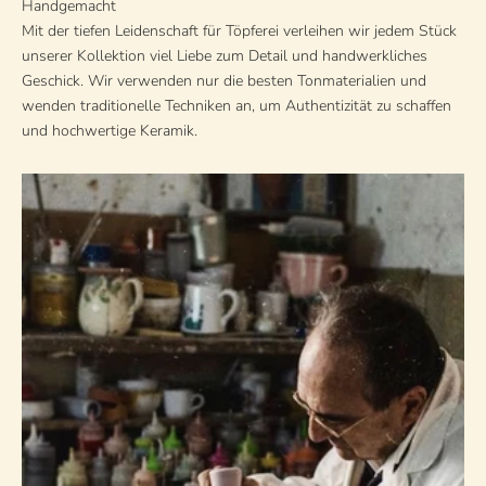
Handgemacht
Mit der tiefen Leidenschaft für Töpferei verleihen wir jedem Stück
unserer Kollektion viel Liebe zum Detail und handwerkliches
Geschick. Wir verwenden nur die besten Tonmaterialien und
wenden traditionelle Techniken an, um Authentizität zu schaffen
und hochwertige Keramik.