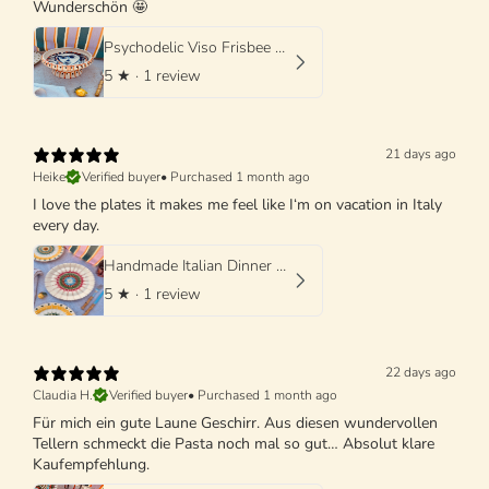
Wunderschön 🤩
Psychodelic Viso Frisbee High Plate - 25cm UNIQUE PIECE - ONLY 1 X AVAILABLE
5
★ ·
1 review
21 days ago
Heike
Verified buyer
•
Purchased 1 month ago
I love the plates it makes me feel like I‘m on vacation in Italy
every day.
Handmade Italian Dinner Plate 27 cm | Large Ceramic Plate
5
★ ·
1 review
22 days ago
Claudia H.
Verified buyer
•
Purchased 1 month ago
Für mich ein gute Laune Geschirr. Aus diesen wundervollen
Tellern schmeckt die Pasta noch mal so gut… Absolut klare
Kaufempfehlung.