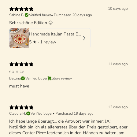
10 days ago
Sabine B.
Verified buyer
•
Purchased 20 days ago
Sehr schöne Edition 😍
Handmade Italian Pasta Bowl 25 cm | Cappello di Prete "Mutti Edition"
5
★ ·
1 review
11 days ago
so nice
Bettina
Verified buyer
Store review
must have
12 days ago
Claudia H.
Verified buyer
•
Purchased 19 days ago
Ich habe lange überlegt… die Antwort war immer: JA!
Natürlich bin ich als allererstes über den Preis gestolpert, aber
dieses Center Piece letztendlich in den Händen zu halten, am