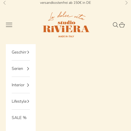
Zum Inhalt springen
versandkostenfrei ab 150€ in DE
Zurück
Vo
StudioRiviera
Menü
Suchen
Waren
Geschirr
Serien
Interior
Lifestyle
SALE %