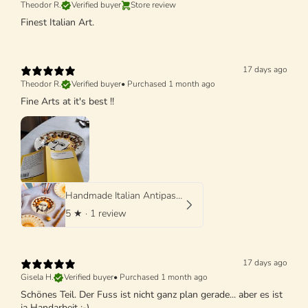
Theodor R.
Verified buyer
Store review
Finest Italian Art.
17 days ago
Theodor R.
Verified buyer
•
Purchased 1 month ago
Fine Arts at it's best !!
Handmade Italian Antipasti Plate 20 cm | Small Ceramic Plate (Unique Piece)
5
★ ·
1 review
17 days ago
Gisela H.
Verified buyer
•
Purchased 1 month ago
Schönes Teil. Der Fuss ist nicht ganz plan gerade... aber es ist
ja Handarbeit :-)