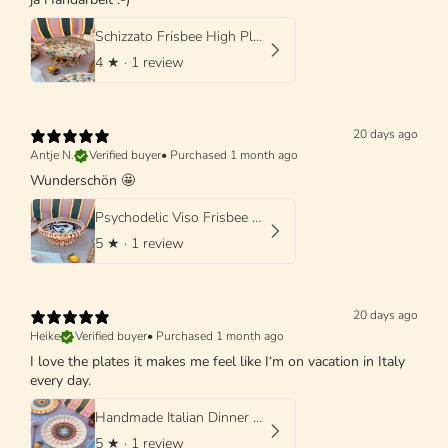
Schizzato Frisbee High Plate "Colori Fantasia" - 25cm
4
★ ·
1 review
20 days ago
Antje N.
Verified buyer
•
Purchased 1 month ago
Wunderschön 🤩
Psychodelic Viso Frisbee High Plate - 25cm UNIQUE PIECE - ONLY 1 X AVAILABLE
5
★ ·
1 review
20 days ago
Heike
Verified buyer
•
Purchased 1 month ago
I love the plates it makes me feel like I‘m on vacation in Italy
every day.
Handmade Italian Dinner Plate 27 cm | Large Ceramic Plate
5
★ ·
1 review