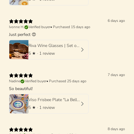
6 days ago
Ivonne H.
Verified buyer
•
Purchased 15 days ago
Just perfect 😍
Riva Wine Glasses | Set of 4 Handmade Wine Glasses
5
★ ·
1 review
7 days ago
Nadine
Verified buyer
•
Purchased 25 days ago
So beautiful!
Viso Frisbee Plate "La Bella Donna di Grottaglie" 25cm
5
★ ·
1 review
8 days ago