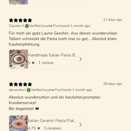
21 days ago
Claudia H.
Verified buyer
•
Purchased 1 month ago
Für mich ein gute Laune Geschirr. Aus diesen wundervollen
Tellern schmeckt die Pasta noch mal so gut… Absolut klare
Kaufempfehlung.
Handmade Italian Pasta Bowl 25 cm | Cappello di Prete
5
★ ·
1 review
26 days ago
alexandra t.
Verified buyer
•
Purchased 1 month ago
Absolut wunderschön und ein herzlicher,prompter
Kundenservice!
Bin begeistert ❤️
Italian Ceramic Pasta Plate 25cm | Handmade Psychodelic Design
4.75
★ ·
3 reviews