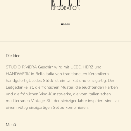
Gehe zu Element 1
Gehe zu Element 2
Gehe zu Element 3
Gehe zu Element 4
Gehe zu Element 5
Die Idee
STUDiO RiViERA Geschirr wird mit LIEBE, HERZ und
HANDWERK in Bella Italia von traditionellen Keramikern
handgefertigt. Jedes Stück ist ein Unikat und einzigartig. Der
Leitgedanke ist, die fröhlichen Muster, die leuchtenden Farben
und die fröhlichen Viso-Kunstwerke, die vom italienischen
mediterranen Vintage-Stil der siebziger Jahre inspiriert sind, zu
einem völlig einzigartigen Set zu kombinieren.
Menü