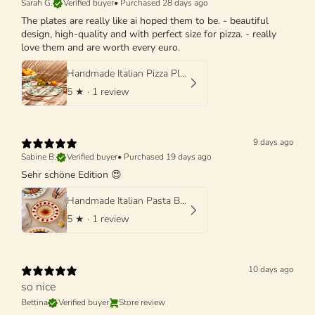
Sarah G.
Verified buyer
•
Purchased 28 days ago
The plates are really like ai hoped them to be. - beautiful
design, high-quality and with perfect size for pizza. - really
love them and are worth every euro.
Handmade Italian Pizza Plate 33 cm | Schizzato Design
5
★ ·
1 review
9 days ago
Sabine B.
Verified buyer
•
Purchased 19 days ago
Sehr schöne Edition 😍
Handmade Italian Pasta Bowl 25 cm | Cappello di Prete "Mutti Edition"
5
★ ·
1 review
10 days ago
so nice
Bettina
Verified buyer
Store review