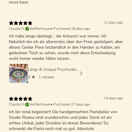
must have
11 days ago
Claudia H.
Verified buyer
•
Purchased 18 days ago
Ich habe lange überlegt… die Antwort war immer: JA!
Natürlich bin ich als allererstes über den Preis gestolpert, aber
dieses Center Piece letztendlich in den Händen zu halten, am
gedeckten Tisch zu sehen, würde mich diese Entscheidung
wohl immer wieder fällen lassen…
Large & Unique Psychodelic Viso Bowl - 42cm - One of a Kind
5
★ ·
1 review
14 days ago
Claudia H.
Verified buyer
•
Purchased 27 days ago
Ich bin total begeistert! Die handgemachten Pastateller von
Studio Riviera sind wunderschön und jedes Stück ist ein
echtes Unikat, jeder Einzelne ist etwas Besonderes! So
schmeckt die Pasta noch mal so gut. Absolute