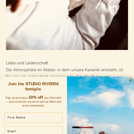
Liebe und Leidenschaft
Die Atmosphäre im Atelier, in dem unsere Keramik entsteht, ist
für uns ein unglaublich inspirierender Ort. Die Ruhe und
Leidenschaft, die den Raum durchdringen, sind ansteckend.
Join the STUDiO RiViERA
famiglia
10% off
Sign up and enjoy
your first order
— plus exclusive access to special offers and
sunny inspirations.
5
First Name
/ 5
652 reviews
Email