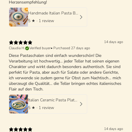
Herzensempfehlung!
Handmade Italian Pasta Bowl 25 cm | Cappello di Prete
5
★ ·
1 review
14 days ago
Claudia H.
Verified buyer
•
Purchased 27 days ago
Diese Pastaschalen sind einfach wunderschön! Die
Verarbeitung ist hochwertig… jeder Teller hat seinen eigenen
Charakter und wirkt dadurch besonders authentisch. Sie sind
perfekt für Pasta, aber auch für Salate oder andere Gerichte,
ich verwende sie zudem gerne für Obst zum Nachtisch… mich
überzeugt die Qualität… die Teller bringen echtes italienisches
Flair auf den Tisch.
Italian Ceramic Pasta Plate 25cm | Handmade Design "One of a kind"
5
★ ·
1 review
14 days ago