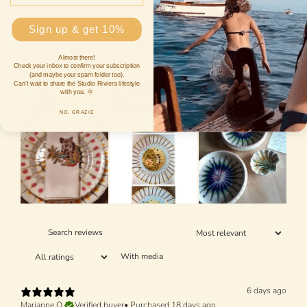
Sign up & get 10%
Almost there!
Check your inbox to confirm your subscription
(and maybe your spam folder too).
Can’t wait to share the Studio Riviera lifestyle
with you. 🌞
NO, GRAZiE
With media
6 days ago
Marianne O.
Verified buyer
•
Purchased 18 days ago