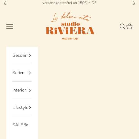
Zum Inhalt springen
versandkostenfrei ab 150€ in DE
Zurück
Vo
StudioRiviera
Menü
Suchen
Waren
Geschirr
Serien
Interior
Lifestyle
SALE %