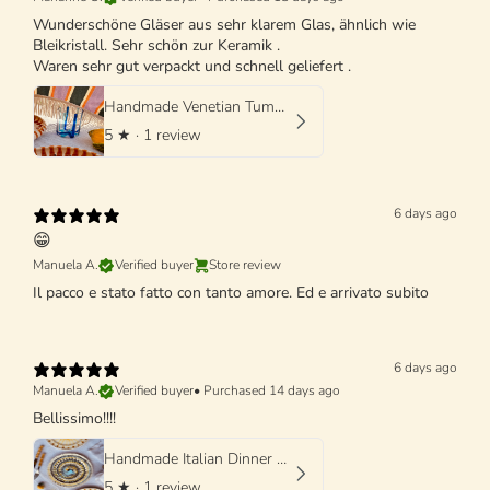
Wunderschöne Gläser aus sehr klarem Glas, ähnlich wie
Bleikristall. Sehr schön zur Keramik .
Waren sehr gut verpackt und schnell geliefert .
Handmade Venetian Tumbler Glass | Italian Mouth-Blown Glass
5
★ ·
1 review
6 days ago
😁
Manuela A.
Verified buyer
Store review
Il pacco e stato fatto con tanto amore. Ed e arrivato subito
6 days ago
Manuela A.
Verified buyer
•
Purchased 14 days ago
Bellissimo!!!!
Handmade Italian Dinner Plate 27 cm | Large Ceramic Plate "One of a kind"
5
★ ·
1 review