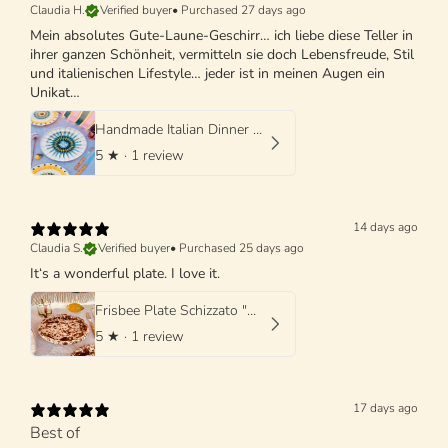
Claudia H.
Verified buyer
•
Purchased 27 days ago
Mein absolutes Gute-Laune-Geschirr… ich liebe diese Teller in
ihrer ganzen Schönheit, vermitteln sie doch Lebensfreude, Stil
und italienischen Lifestyle… jeder ist in meinen Augen ein
Unikat…
Handmade Italian Dinner Plate 27 cm | Large Ceramic Plate
5
★ ·
1 review
14 days ago
Claudia S.
Verified buyer
•
Purchased 25 days ago
It‘s a wonderful plate. I love it.
Frisbee Plate Schizzato "Marone"
5
★ ·
1 review
17 days ago
Best of