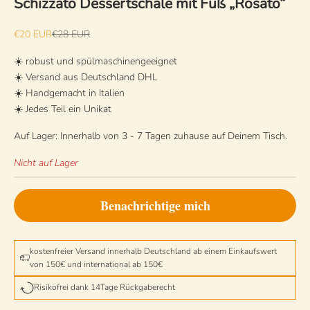
Schizzato Dessertschale mit Fuß „Rosato“
Angebot
Regulärer Preis
€20 EUR
€28 EUR
☀️ robust und spülmaschinengeeignet
☀️ Versand aus Deutschland DHL
☀️ Handgemacht in Italien
☀️ Jedes Teil ein Unikat
Auf Lager: Innerhalb von 3 - 7 Tagen zuhause auf Deinem Tisch.
Nicht auf Lager
Benachrichtige mich
kostenfreier Versand innerhalb Deutschland ab einem Einkaufswert
von 150€ und international ab 150€
Risikofrei dank 14Tage Rückgaberecht