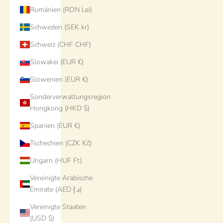
Rumänien (RON Lei)
Schweden (SEK kr)
Schweiz (CHF CHF)
Slowakei (EUR €)
Slowenien (EUR €)
Sonderverwaltungsregion
Hongkong (HKD $)
Spanien (EUR €)
Tschechien (CZK Kč)
Ungarn (HUF Ft)
Vereinigte Arabische
Emirate (AED د.إ)
Vereinigte Staaten
(USD $)