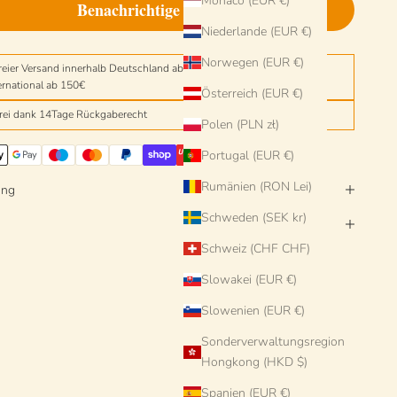
Monaco (EUR €)
Benachrichtige mich
Niederlande (EUR €)
Norwegen (EUR €)
reier Versand innerhalb Deutschland ab einem Einkaufswert von 150€
ernational ab 150€
Österreich (EUR €)
frei dank 14Tage Rückgaberecht
Polen (PLN zł)
Portugal (EUR €)
Rumänien (RON Lei)
ung
Schweden (SEK kr)
Schweiz (CHF CHF)
Slowakei (EUR €)
Slowenien (EUR €)
Sonderverwaltungsregion
Hongkong (HKD $)
Spanien (EUR €)