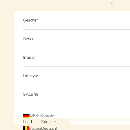
Zum Inhalt springen
Zurück
Geschirr
Serien
Interior
Lifestyle
SALE %
EUR €
Deutsch
Land
Sprache
Belgien (EUR €)
Deutsch