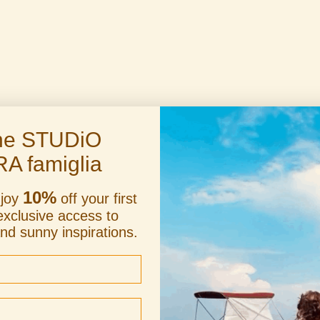
the STUDiO
RA famiglia
10%
njoy
off your first
exclusive access to
and sunny inspirations.