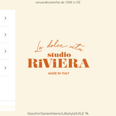
versandkostenfrei ab 150€ in DE
StudioRiviera
Geschirr
Serien
Interior
Lifestyle
SALE %