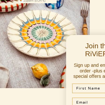
Zypern (EUR €)
Join 
RiViE
Sign up and e
order -plus 
special offers 
First Name
Email