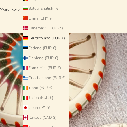
Bulgarien (EUR €)
English
Warenkorb
China (CNY ¥)
Dänemark (DKK kr.)
Deutschland (EUR €)
Estland (EUR €)
Finnland (EUR €)
Frankreich (EUR €)
Griechenland (EUR €)
Irland (EUR €)
Italien (EUR €)
Japan (JPY ¥)
Kanada (CAD $)