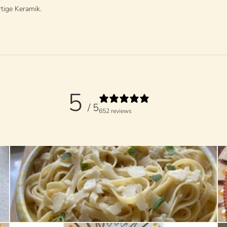
tige Keramik.
5
/ 5
652 reviews