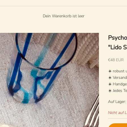
Dein Warenkorb ist leer
Psychod
"Lido 
Angebot
€48 EUR
☀️ robust
☀️ Versan
☀️ Handgem
☀️ Jedes Te
Auf Lager:
Nicht auf 