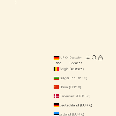
Vor
Anmelden
Suchen
Warenkorb
EUR €
Deutsch
Land
Sprache
Belgien (EUR €)
Deutsch
Bulgarien (EUR €)
English
China (CNY ¥)
Dänemark (DKK kr.)
Deutschland (EUR €)
Estland (EUR €)