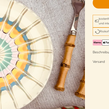
kostenf
und int
Risiko
Beschreib
Versand