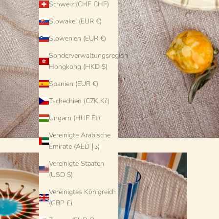
Schweiz (CHF CHF)
Slowakei (EUR €)
Slowenien (EUR €)
Sonderverwaltungsregion
Hongkong (HKD $)
Spanien (EUR €)
Tschechien (CZK Kč)
Ungarn (HUF Ft)
Vereinigte Arabische
Emirate (AED د.إ)
Vereinigte Staaten
(USD $)
Vereinigtes Königreich
(GBP £)