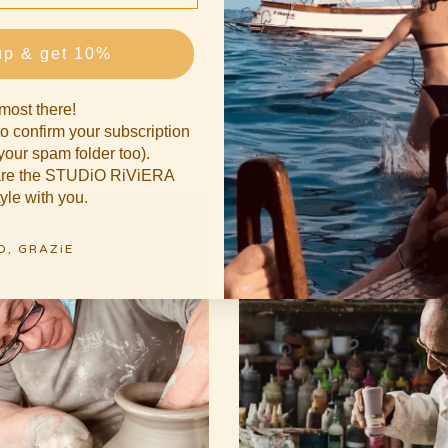
up & get 10%
most there!
o confirm your subscription
our spam folder too).
hare the STUDiO RiViERA
tyle with you.
O, GRAZiE