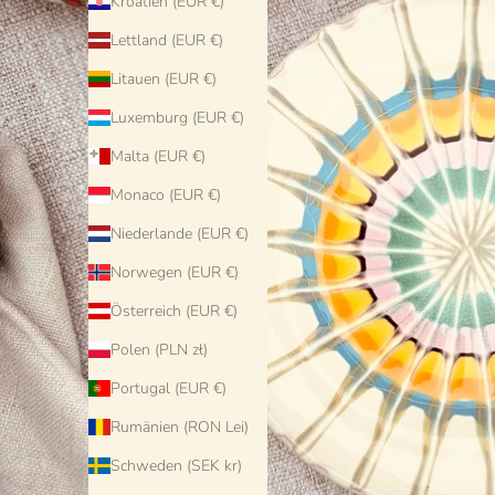
Kroatien (EUR €)
Lettland (EUR €)
Litauen (EUR €)
Luxemburg (EUR €)
Malta (EUR €)
Monaco (EUR €)
Niederlande (EUR €)
Norwegen (EUR €)
Österreich (EUR €)
Polen (PLN zł)
Portugal (EUR €)
Rumänien (RON Lei)
Schweden (SEK kr)