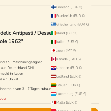
Finnland (EUR €)
Frankreich (EUR €)
Griechenland (EUR €)
elic Antipasti / Dessertteller - 20 cm
Irland (EUR €)
Sole 1962"
Italien (EUR €)
Japan (JPY ¥)
Kanada (CAD $)
 und spülmaschinengeeignet
d aus Deutschland DHL
Kroatien (EUR €)
acht in Italien
Lettland (EUR €)
il ein Unikat
Litauen (EUR €)
 Innerhalb von 3 - 7 Tagen zuhause auf Deinem Tisch.
Luxemburg (EUR €)
Lager
Malta (EUR €)