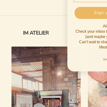
Sign 
Al
Check your inbox t
IM ATELIER
(and maybe y
Can’t wait to s
lifes
N