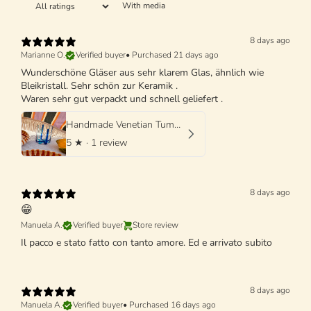
With media
8 days ago
Marianne O.
Verified buyer
•
Purchased 21 days ago
Wunderschöne Gläser aus sehr klarem Glas, ähnlich wie
Bleikristall. Sehr schön zur Keramik .
Waren sehr gut verpackt und schnell geliefert .
Handmade Venetian Tumbler Glass | Italian Mouth-Blown Glass
5
★ ·
1 review
8 days ago
😁
Manuela A.
Verified buyer
Store review
Il pacco e stato fatto con tanto amore. Ed e arrivato subito
8 days ago
Manuela A.
Verified buyer
•
Purchased 16 days ago