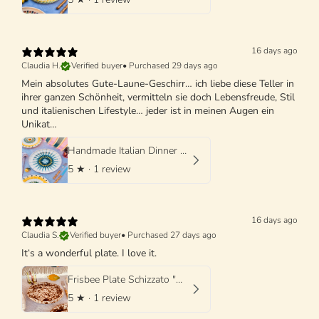
16 days ago
Claudia H.
Verified buyer
•
Purchased 29 days ago
Mein absolutes Gute-Laune-Geschirr… ich liebe diese Teller in
ihrer ganzen Schönheit, vermitteln sie doch Lebensfreude, Stil
und italienischen Lifestyle… jeder ist in meinen Augen ein
Unikat…
Handmade Italian Dinner Plate 27 cm | Large Ceramic Plate
5
★ ·
1 review
16 days ago
Claudia S.
Verified buyer
•
Purchased 27 days ago
It‘s a wonderful plate. I love it.
Frisbee Plate Schizzato "Marone"
5
★ ·
1 review