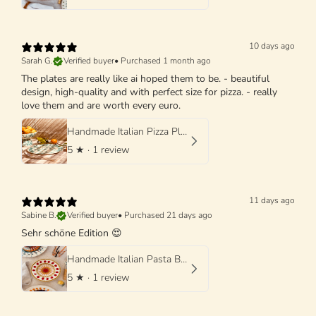
10 days ago
Sarah G.
Verified buyer
•
Purchased 1 month ago
The plates are really like ai hoped them to be. - beautiful
design, high-quality and with perfect size for pizza. - really
love them and are worth every euro.
Handmade Italian Pizza Plate 33 cm | Schizzato Design
5
★ ·
1 review
11 days ago
Sabine B.
Verified buyer
•
Purchased 21 days ago
Sehr schöne Edition 😍
Handmade Italian Pasta Bowl 25 cm | Cappello di Prete "Mutti Edition"
5
★ ·
1 review