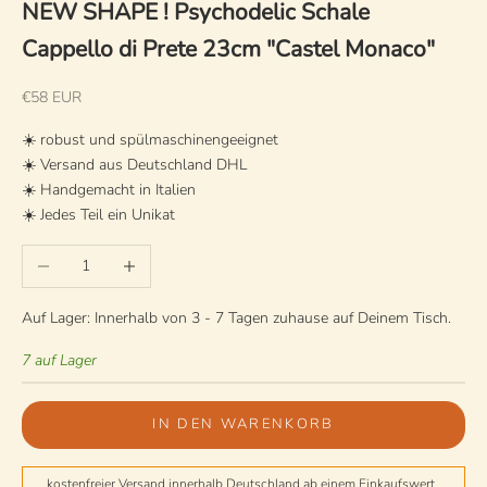
NEW SHAPE ! Psychodelic Schale
Cappello di Prete 23cm "Castel Monaco"
Angebot
€58 EUR
☀️ robust und spülmaschinengeeignet
☀️ Versand aus Deutschland DHL
☀️ Handgemacht in Italien
☀️ Jedes Teil ein Unikat
Anzahl verringern
Anzahl erhöhen
Auf Lager: Innerhalb von 3 - 7 Tagen zuhause auf Deinem Tisch.
7 auf Lager
IN DEN WARENKORB
kostenfreier Versand innerhalb Deutschland ab einem Einkaufswert