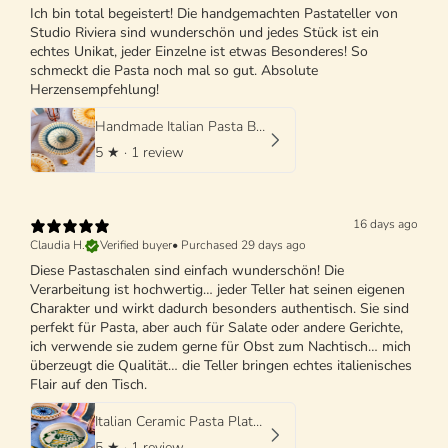
Ich bin total begeistert! Die handgemachten Pastateller von
Studio Riviera sind wunderschön und jedes Stück ist ein
echtes Unikat, jeder Einzelne ist etwas Besonderes! So
schmeckt die Pasta noch mal so gut. Absolute
Herzensempfehlung!
Handmade Italian Pasta Bowl 25 cm | Cappello di Prete
5
★ ·
1 review
16 days ago
Claudia H.
Verified buyer
•
Purchased 29 days ago
Diese Pastaschalen sind einfach wunderschön! Die
Verarbeitung ist hochwertig… jeder Teller hat seinen eigenen
Charakter und wirkt dadurch besonders authentisch. Sie sind
perfekt für Pasta, aber auch für Salate oder andere Gerichte,
ich verwende sie zudem gerne für Obst zum Nachtisch… mich
überzeugt die Qualität… die Teller bringen echtes italienisches
Flair auf den Tisch.
Italian Ceramic Pasta Plate 25cm | Handmade Design "One of a kind"
5
★ ·
1 review