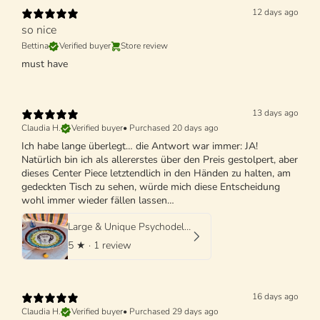
12 days ago
so nice
Bettina
Verified buyer
Store review
must have
13 days ago
Claudia H.
Verified buyer
•
Purchased 20 days ago
Ich habe lange überlegt… die Antwort war immer: JA!
Natürlich bin ich als allererstes über den Preis gestolpert, aber
dieses Center Piece letztendlich in den Händen zu halten, am
gedeckten Tisch zu sehen, würde mich diese Entscheidung
wohl immer wieder fällen lassen…
Large & Unique Psychodelic Viso Bowl - 42cm - One of a Kind
5
★ ·
1 review
16 days ago
Claudia H.
Verified buyer
•
Purchased 29 days ago