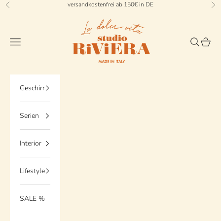
Zum Inhalt springen
versandkostenfrei ab 150€ in DE
Zurück
Vo
StudioRiviera
Menü
Suchen
Waren
Geschirr
Serien
Interior
Lifestyle
SALE %