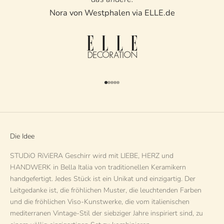
Nora von Westphalen via ELLE.de
Gehe zu Element 1
Gehe zu Element 2
Gehe zu Element 3
Gehe zu Element 4
Gehe zu Element 5
Die Idee
STUDiO RiViERA Geschirr wird mit LIEBE, HERZ und
HANDWERK in Bella Italia von traditionellen Keramikern
handgefertigt. Jedes Stück ist ein Unikat und einzigartig. Der
Leitgedanke ist, die fröhlichen Muster, die leuchtenden Farben
und die fröhlichen Viso-Kunstwerke, die vom italienischen
mediterranen Vintage-Stil der siebziger Jahre inspiriert sind, zu