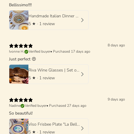
Bellissimo!!!!
Handmade Italian Dinner Plate 27 cm | Large Ceramic Plate "One of a kind"
5
★ ·
1 review
8 days ago
Ivonne H.
Verified buyer
•
Purchased 17 days ago
Just perfect 😍
Riva Wine Glasses | Set of 4 Handmade Wine Glasses
5
★ ·
1 review
9 days ago
Nadine
Verified buyer
•
Purchased 27 days ago
So beautiful!
Viso Frisbee Plate "La Bella Donna di Grottaglie" 25cm
5
★ ·
1 review