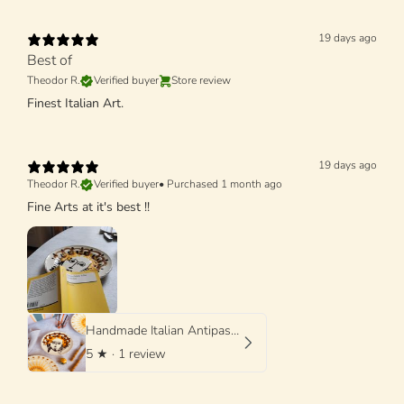
19 days ago
Best of
Theodor R.
Verified buyer
Store review
Finest Italian Art.
19 days ago
Theodor R.
Verified buyer
•
Purchased 1 month ago
Fine Arts at it's best !!
Handmade Italian Antipasti Plate 20 cm | Small Ceramic Plate (Unique Piece)
5
★ ·
1 review