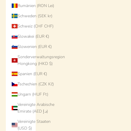
Rumänien (RON Lei)
Schweden (SEK kr)
Schweiz (CHF CHF)
Slowakei (EUR €)
Slowenien (EUR €)
Sonderverwaltungsregion
Hongkong (HKD $)
Spanien (EUR €)
Tschechien (CZK Kč)
Ungarn (HUF Ft)
Vereinigte Arabische
Emirate (AED د.إ)
Vereinigte Staaten
(USD $)