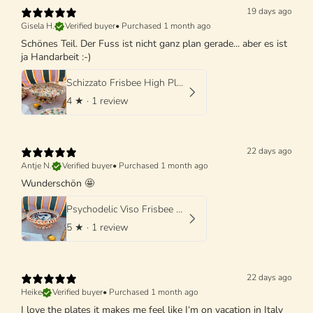
19 days ago
Gisela H.
Verified buyer
•
Purchased 1 month ago
Schönes Teil. Der Fuss ist nicht ganz plan gerade... aber es ist
ja Handarbeit :-)
Schizzato Frisbee High Plate "Colori Fantasia" - 25cm
4
★ ·
1 review
22 days ago
Antje N.
Verified buyer
•
Purchased 1 month ago
Wunderschön 🤩
Psychodelic Viso Frisbee High Plate - 25cm UNIQUE PIECE - ONLY 1 X AVAILABLE
5
★ ·
1 review
22 days ago
Heike
Verified buyer
•
Purchased 1 month ago
I love the plates it makes me feel like I‘m on vacation in Italy