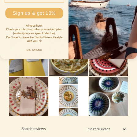
5
/ 5
Sign up & get 10%
654 reviews
Almost there!
Check your inbox to confirm your subscription
(and maybe your spam folder too).
Can’t wait to share the Studio Riviera lifestyle
with you. 🌞
NO, GRAZiE