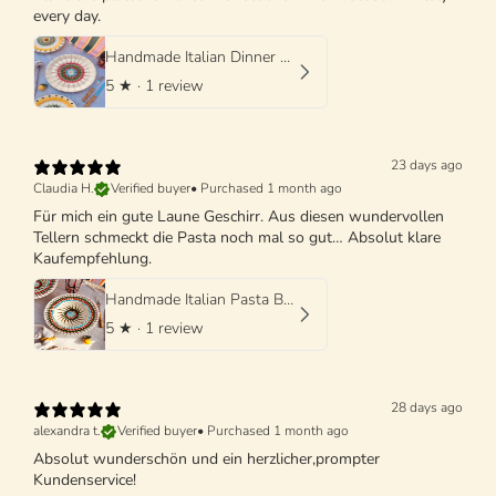
every day.
Handmade Italian Dinner Plate 27 cm | Large Ceramic Plate
5
★ ·
1 review
23 days ago
Claudia H.
Verified buyer
•
Purchased 1 month ago
Für mich ein gute Laune Geschirr. Aus diesen wundervollen
Tellern schmeckt die Pasta noch mal so gut… Absolut klare
Kaufempfehlung.
Handmade Italian Pasta Bowl 25 cm | Cappello di Prete
5
★ ·
1 review
28 days ago
alexandra t.
Verified buyer
•
Purchased 1 month ago
Absolut wunderschön und ein herzlicher,prompter
Kundenservice!