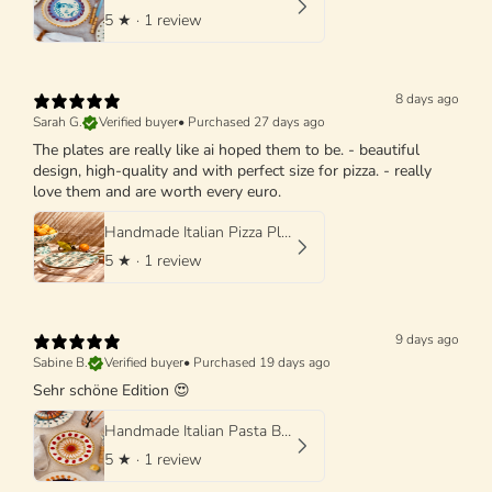
5
★ ·
1 review
8 days ago
Sarah G.
Verified buyer
•
Purchased 27 days ago
The plates are really like ai hoped them to be. - beautiful
design, high-quality and with perfect size for pizza. - really
love them and are worth every euro.
Handmade Italian Pizza Plate 33 cm | Schizzato Design
5
★ ·
1 review
9 days ago
Sabine B.
Verified buyer
•
Purchased 19 days ago
Sehr schöne Edition 😍
Handmade Italian Pasta Bowl 25 cm | Cappello di Prete "Mutti Edition"
5
★ ·
1 review