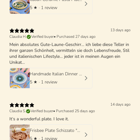
5
★ ·
1 review
13 days ago
Claudia H.
Verified buyer
•
Purchased 27 days ago
Mein absolutes Gute-Laune-Geschirr… ich liebe diese Teller in
ihrer ganzen Schönheit, vermitteln sie doch Lebensfreude, Stil
und italienischen Lifestyle… jeder ist in meinen Augen ein
Unikat…
Handmade Italian Dinner Plate 27 cm | Large Ceramic Plate
5
★ ·
1 review
14 days ago
Claudia S.
Verified buyer
•
Purchased 25 days ago
It‘s a wonderful plate. I love it.
Frisbee Plate Schizzato "Marone"
5
★ ·
1 review