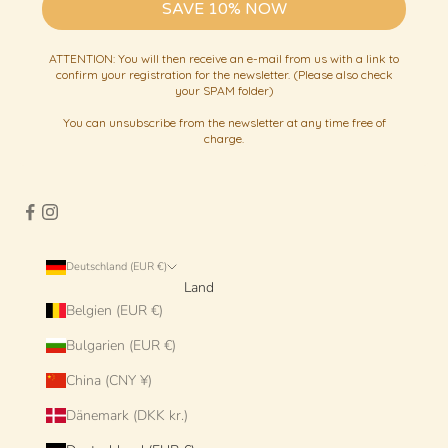
SAVE 10% NOW
ATTENTION: You will then receive an e-mail from us with a link to
confirm your registration for the newsletter. (Please also check
your SPAM folder)
You can unsubscribe from the newsletter at any time free of
charge.
Deutschland (EUR €)
Land
Belgien (EUR €)
Bulgarien (EUR €)
China (CNY ¥)
Dänemark (DKK kr.)