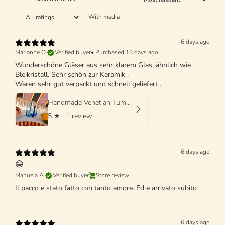
With media
6 days ago
Marianne O.
Verified buyer
•
Purchased 18 days ago
Wunderschöne Gläser aus sehr klarem Glas, ähnlich wie
Bleikristall. Sehr schön zur Keramik .
Waren sehr gut verpackt und schnell geliefert .
Handmade Venetian Tumbler Glass | Italian Mouth-Blown Glass
5
★ ·
1 review
6 days ago
😁
Manuela A.
Verified buyer
Store review
Il pacco e stato fatto con tanto amore. Ed e arrivato subito
6 days ago