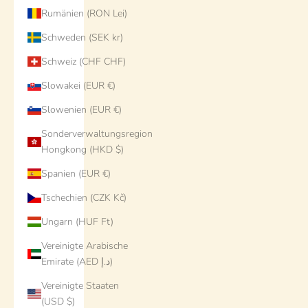
Rumänien (RON Lei)
Schweden (SEK kr)
Schweiz (CHF CHF)
Slowakei (EUR €)
Slowenien (EUR €)
Sonderverwaltungsregion
Hongkong (HKD $)
Spanien (EUR €)
Tschechien (CZK Kč)
Ungarn (HUF Ft)
Vereinigte Arabische
Emirate (AED د.إ)
Vereinigte Staaten
(USD $)