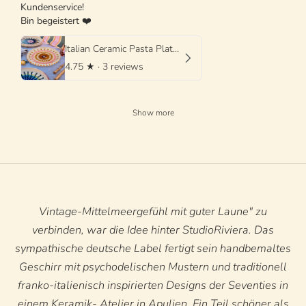
Kundenservice!
Bin begeistert ❤️
Italian Ceramic Pasta Plate 25cm | Handmade Psychodelic Design
4.75
★ ·
3 reviews
Show more
Vintage-Mittelmeergefühl mit guter Laune" zu
verbinden, war die Idee hinter StudioRiviera. Das
sympathische deutsche Label fertigt sein handbemaltes
Geschirr mit psychodelischen Mustern und traditionell
franko-italienisch inspirierten Designs der Seventies in
einem Keramik- Atelier in Apulien. Ein Teil schöner als