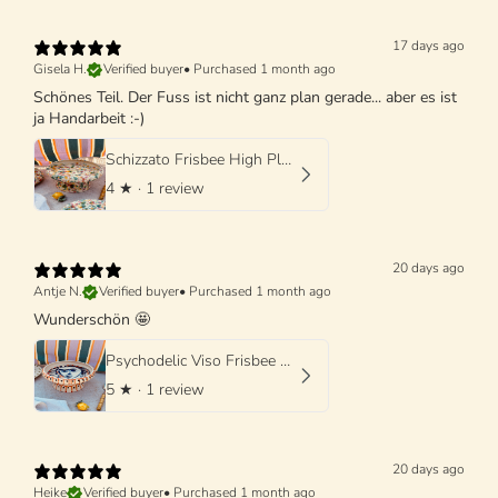
17 days ago
Gisela H.
Verified buyer
•
Purchased 1 month ago
Schönes Teil. Der Fuss ist nicht ganz plan gerade... aber es ist
ja Handarbeit :-)
Schizzato Frisbee High Plate "Colori Fantasia" - 25cm
4
★ ·
1 review
20 days ago
Antje N.
Verified buyer
•
Purchased 1 month ago
Wunderschön 🤩
Psychodelic Viso Frisbee High Plate - 25cm UNIQUE PIECE - ONLY 1 X AVAILABLE
5
★ ·
1 review
20 days ago
Heike
Verified buyer
•
Purchased 1 month ago