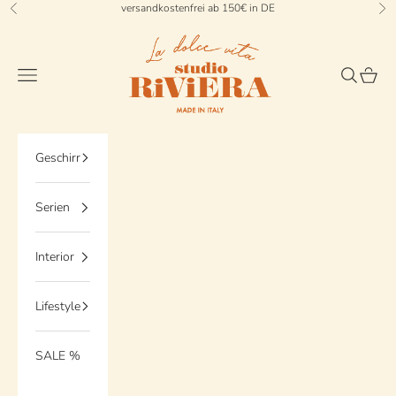
Zum Inhalt springen
versandkostenfrei ab 150€ in DE
Zurück
Vo
StudioRiviera
Menü
Suchen
Waren
Geschirr
Serien
Interior
Lifestyle
SALE %