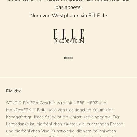
das andere.
Nora von Westphalen via ELLE.de
Gehe zu Element 1
Gehe zu Element 2
Gehe zu Element 3
Gehe zu Element 4
Gehe zu Element 5
Die Idee
STUDiO RiViERA Geschirr wird mit LIEBE, HERZ und
HANDWERK in Bella Italia von traditionellen Keramikern
handgefertigt. Jedes Stück ist ein Unikat und einzigartig. Der
Leitgedanke ist, die fröhlichen Muster, die leuchtenden Farben
und die fröhlichen Viso-Kunstwerke, die vom italienischen