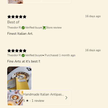
16 days ago
Best of
Theodor R.
Verified buyer
Store review
Finest Italian Art.
16 days ago
Theodor R.
Verified buyer
•
Purchased 1 month ago
Fine Arts at it's best !!
Handmade Italian Antipasti Plate 20 cm | Small Ceramic Plate (Unique Piece)
5
★ ·
1 review