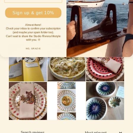
5
Sign up & get 10%
/ 5
650 reviews
Almost there!
Check your inbox to confirm your subscription
(and maybe your spam folder too).
Can’t wait to share the Studio Riviera lifestyle
with you. 🌞
NO, GRAZiE