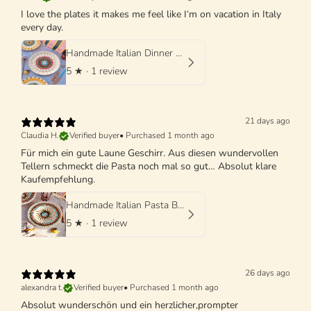
I love the plates it makes me feel like I‘m on vacation in Italy
every day.
Handmade Italian Dinner Plate 27 cm | Large Ceramic Plate
5
★ ·
1 review
21 days ago
Claudia H.
Verified buyer
•
Purchased 1 month ago
Für mich ein gute Laune Geschirr. Aus diesen wundervollen
Tellern schmeckt die Pasta noch mal so gut… Absolut klare
Kaufempfehlung.
Handmade Italian Pasta Bowl 25 cm | Cappello di Prete
5
★ ·
1 review
26 days ago
alexandra t.
Verified buyer
•
Purchased 1 month ago
Absolut wunderschön und ein herzlicher,prompter