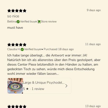
9 days ago
so nice
Bettina
Verified buyer
Store review
must have
11 days ago
Claudia H.
Verified buyer
•
Purchased 18 days ago
Ich habe lange überlegt… die Antwort war immer: JA!
Natürlich bin ich als allererstes über den Preis gestolpert, aber
dieses Center Piece letztendlich in den Händen zu halten, am
gedeckten Tisch zu sehen, würde mich diese Entscheidung
wohl immer wieder fällen lassen…
Large & Unique Psychodelic Viso Bowl - 42cm - One of a Kind
5
★ ·
1 review
13 days ago