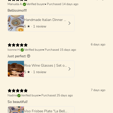
Manuela A.
Verified buyer
•
Purchased 14 days ago
Bellissimo!!!!
Handmade Italian Dinner Plate 27 cm | Large Ceramic Plate "One of a kind"
5
★ ·
1 review
6 days ago
Ivonne H.
Verified buyer
•
Purchased 15 days ago
Just perfect 😍
Riva Wine Glasses | Set of 4 Handmade Wine Glasses
5
★ ·
1 review
7 days ago
Nadine
Verified buyer
•
Purchased 25 days ago
So beautiful!
Viso Frisbee Plate "La Bella Donna di Grottaglie" 25cm