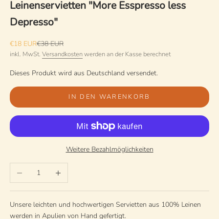
Leinenservietten "More Esspresso less
Depresso"
Angebot
Regulärer Preis
€18 EUR
€38 EUR
inkl. MwSt.
Versandkosten
werden an der Kasse berechnet
Dieses Produkt wird aus Deutschland versendet.
IN DEN WARENKORB
Weitere Bezahlmöglichkeiten
Anzahl verringern
Anzahl erhöhen
Unsere leichten und hochwertigen Servietten aus 100% Leinen
werden in Apulien von Hand gefertigt.