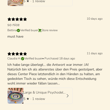
5
★ ·
1 review
10 days ago
so nice
Bettina
Verified buyer
Store review
must have
11 days ago
Claudia H.
Verified buyer
•
Purchased 18 days ago
Ich habe lange überlegt… die Antwort war immer: JA!
Natürlich bin ich als allererstes über den Preis gestolpert, aber
dieses Center Piece letztendlich in den Händen zu halten, am
gedeckten Tisch zu sehen, würde mich diese Entscheidung
wohl immer wieder fällen lassen…
Large & Unique Psychodelic Viso Bowl - 42cm - One of a Kind
5
★ ·
1 review