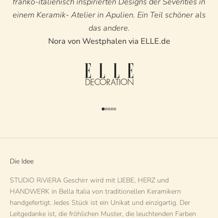
franko-italienisch inspirierten Designs der Seventies in
einem Keramik- Atelier in Apulien. Ein Teil schöner als
das andere.
Nora von Westphalen via ELLE.de
Gehe zu Element 1
Gehe zu Element 2
Gehe zu Element 3
Gehe zu Element 4
Gehe zu Element 5
Die Idee
STUDiO RiViERA Geschirr wird mit LIEBE, HERZ und
HANDWERK in Bella Italia von traditionellen Keramikern
handgefertigt. Jedes Stück ist ein Unikat und einzigartig. Der
Leitgedanke ist, die fröhlichen Muster, die leuchtenden Farben