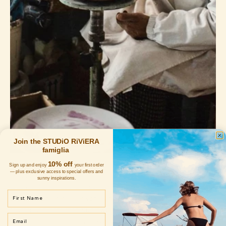
Join the STUDiO RiViERA
famiglia
10% off
Sign up and enjoy
your first order
— plus exclusive access to special offers and
Handgemalt
sunny inspirations.
Dies ist Nicola Fasano in seinem charmanten Atelier in Bella Italia,
First Name
der einen unserer Teller von Hand bemalt. Alle einzigartigen
Muster und fröhlichen Kunstwerke unserer Stücke werden
Email
exklusiv für STUDiO RiViERA erstellt.