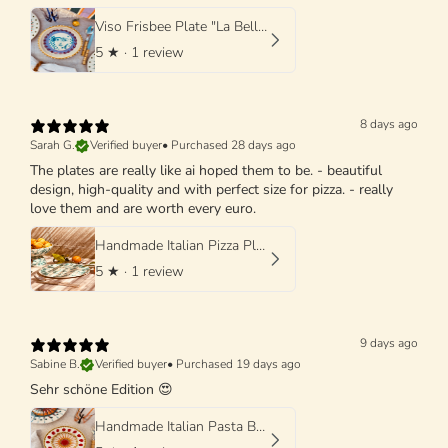
Viso Frisbee Plate "La Bella Donna di Grottaglie" 25cm
5
★ ·
1 review
8 days ago
Sarah G.
Verified buyer
•
Purchased 28 days ago
The plates are really like ai hoped them to be. - beautiful
design, high-quality and with perfect size for pizza. - really
love them and are worth every euro.
Handmade Italian Pizza Plate 33 cm | Schizzato Design
5
★ ·
1 review
9 days ago
Sabine B.
Verified buyer
•
Purchased 19 days ago
Sehr schöne Edition 😍
Handmade Italian Pasta Bowl 25 cm | Cappello di Prete "Mutti Edition"