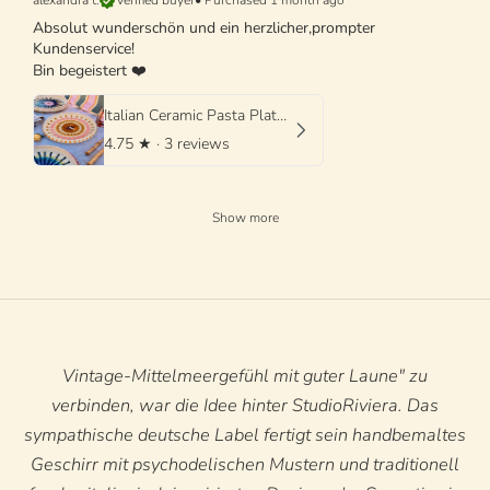
alexandra t.
Verified buyer
•
Purchased 1 month ago
Absolut wunderschön und ein herzlicher,prompter
Kundenservice!
Bin begeistert ❤️
Italian Ceramic Pasta Plate 25cm | Handmade Psychodelic Design
4.75
★ ·
3 reviews
Show more
Vintage-Mittelmeergefühl mit guter Laune" zu
verbinden, war die Idee hinter StudioRiviera. Das
sympathische deutsche Label fertigt sein handbemaltes
Geschirr mit psychodelischen Mustern und traditionell