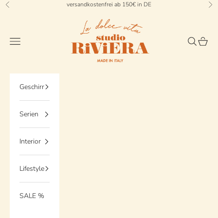
Zum Inhalt springen
versandkostenfrei ab 150€ in DE
Zurück
Vo
StudioRiviera
Menü
Suchen
Waren
Geschirr
Serien
Interior
Lifestyle
SALE %