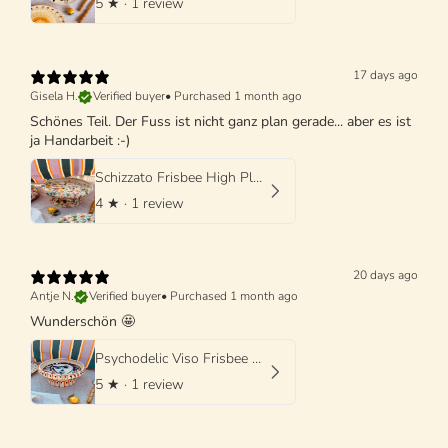
5
★ ·
1 review
17 days ago
Gisela H.
Verified buyer
•
Purchased 1 month ago
Schönes Teil. Der Fuss ist nicht ganz plan gerade... aber es ist
ja Handarbeit :-)
Schizzato Frisbee High Plate "Colori Fantasia" - 25cm
4
★ ·
1 review
20 days ago
Antje N.
Verified buyer
•
Purchased 1 month ago
Wunderschön 🤩
Psychodelic Viso Frisbee High Plate - 25cm UNIQUE PIECE - ONLY 1 X AVAILABLE
5
★ ·
1 review