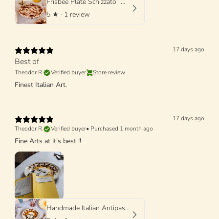
Frisbee Plate Schizzato "Marone"
5
★ ·
1 review
17 days ago
Best of
Theodor R.
Verified buyer
Store review
Finest Italian Art.
17 days ago
Theodor R.
Verified buyer
•
Purchased 1 month ago
Fine Arts at it's best !!
Handmade Italian Antipasti Plate 20 cm | Small Ceramic Plate (Unique Piece)