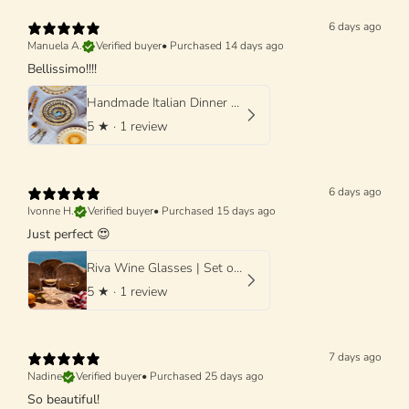
6 days ago
Manuela A.
Verified buyer
•
Purchased 14 days ago
Bellissimo!!!!
Handmade Italian Dinner Plate 27 cm | Large Ceramic Plate "One of a kind"
5
★ ·
1 review
6 days ago
Ivonne H.
Verified buyer
•
Purchased 15 days ago
Just perfect 😍
Riva Wine Glasses | Set of 4 Handmade Wine Glasses
5
★ ·
1 review
7 days ago
Nadine
Verified buyer
•
Purchased 25 days ago
So beautiful!