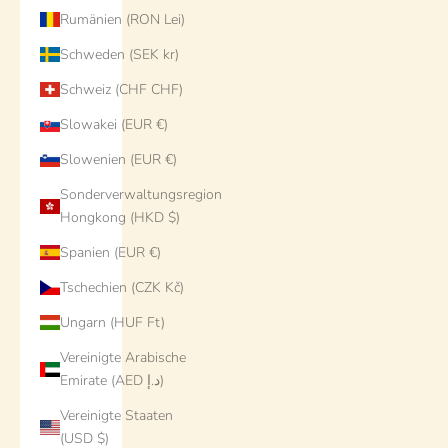
Rumänien (RON Lei)
Schweden (SEK kr)
Schweiz (CHF CHF)
Slowakei (EUR €)
Slowenien (EUR €)
Sonderverwaltungsregion
Hongkong (HKD $)
Spanien (EUR €)
Tschechien (CZK Kč)
Ungarn (HUF Ft)
Vereinigte Arabische
Emirate (AED د.إ)
Vereinigte Staaten
(USD $)