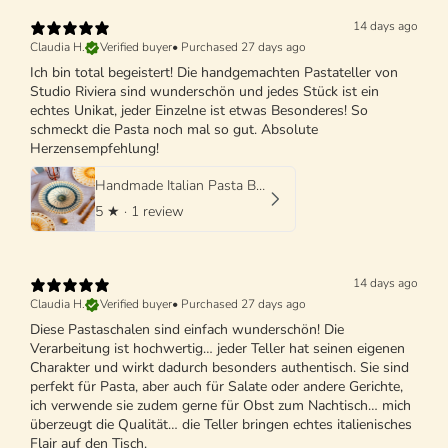
14 days ago
Claudia H.
Verified buyer
•
Purchased 27 days ago
Ich bin total begeistert! Die handgemachten Pastateller von
Studio Riviera sind wunderschön und jedes Stück ist ein
echtes Unikat, jeder Einzelne ist etwas Besonderes! So
schmeckt die Pasta noch mal so gut. Absolute
Herzensempfehlung!
Handmade Italian Pasta Bowl 25 cm | Cappello di Prete
5
★ ·
1 review
14 days ago
Claudia H.
Verified buyer
•
Purchased 27 days ago
Diese Pastaschalen sind einfach wunderschön! Die
Verarbeitung ist hochwertig… jeder Teller hat seinen eigenen
Charakter und wirkt dadurch besonders authentisch. Sie sind
perfekt für Pasta, aber auch für Salate oder andere Gerichte,
ich verwende sie zudem gerne für Obst zum Nachtisch… mich
überzeugt die Qualität… die Teller bringen echtes italienisches
Flair auf den Tisch.