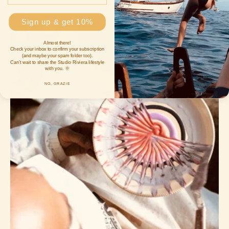
Sign up & get 10%
Almost there!
Check your inbox to confirm your subscription
(and maybe your spam folder too).
Can’t wait to share the Studio Riviera lifestyle
with you. 🌞
NO, GRAZiE