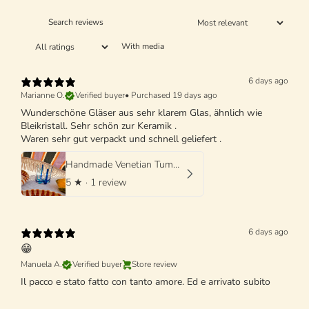
With media
6 days ago
Marianne O.
Verified buyer
•
Purchased 19 days ago
Wunderschöne Gläser aus sehr klarem Glas, ähnlich wie
Bleikristall. Sehr schön zur Keramik .
Waren sehr gut verpackt und schnell geliefert .
Handmade Venetian Tumbler Glass | Italian Mouth-Blown Glass
5
★ ·
1 review
6 days ago
😁
Manuela A.
Verified buyer
Store review
Il pacco e stato fatto con tanto amore. Ed e arrivato subito