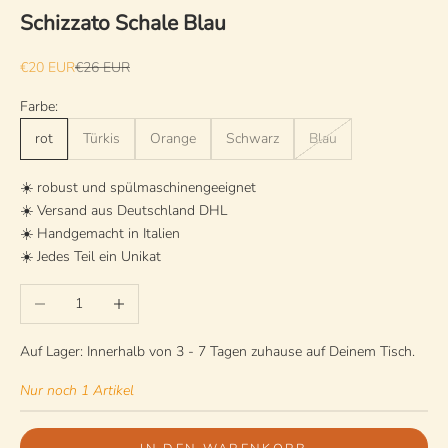
Schizzato Schale Blau
Angebot
Regulärer Preis
€20 EUR
€26 EUR
Farbe:
rot
Türkis
Orange
Schwarz
Blau
☀️ robust und spülmaschinengeeignet
☀️ Versand aus Deutschland DHL
☀️ Handgemacht in Italien
☀️ Jedes Teil ein Unikat
Anzahl verringern
Anzahl erhöhen
Auf Lager: Innerhalb von 3 - 7 Tagen zuhause auf Deinem Tisch.
Nur noch 1 Artikel