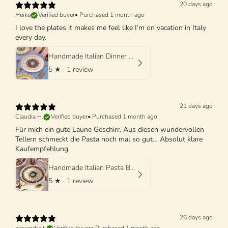
20 days ago
Heike
Verified buyer
•
Purchased 1 month ago
I love the plates it makes me feel like I‘m on vacation in Italy
every day.
Handmade Italian Dinner Plate 27 cm | Large Ceramic Plate
5
★ ·
1 review
21 days ago
Claudia H.
Verified buyer
•
Purchased 1 month ago
Für mich ein gute Laune Geschirr. Aus diesen wundervollen
Tellern schmeckt die Pasta noch mal so gut… Absolut klare
Kaufempfehlung.
Handmade Italian Pasta Bowl 25 cm | Cappello di Prete
5
★ ·
1 review
26 days ago