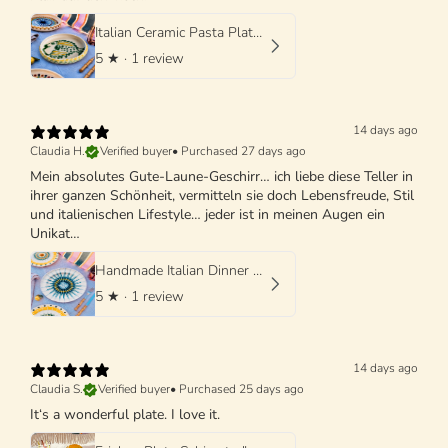
Italian Ceramic Pasta Plate 25cm | Handmade Design "One of a kind"
5
★ ·
1 review
14 days ago
Claudia H.
Verified buyer
•
Purchased 27 days ago
Mein absolutes Gute-Laune-Geschirr… ich liebe diese Teller in
ihrer ganzen Schönheit, vermitteln sie doch Lebensfreude, Stil
und italienischen Lifestyle… jeder ist in meinen Augen ein
Unikat…
Handmade Italian Dinner Plate 27 cm | Large Ceramic Plate
5
★ ·
1 review
14 days ago
Claudia S.
Verified buyer
•
Purchased 25 days ago
It‘s a wonderful plate. I love it.