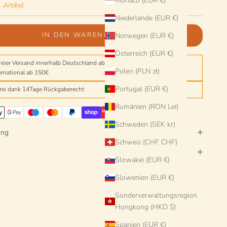
Monaco (EUR €)
 Artikel
Niederlande (EUR €)
IN DEN WARENKORB
Norwegen (EUR €)
Österreich (EUR €)
reier Versand innerhalb Deutschland ab einem Einkaufswert von 150€
Polen (PLN zł)
ernational ab 150€
Portugal (EUR €)
frei dank 14Tage Rückgaberecht
Rumänien (RON Lei)
Schweden (SEK kr)
ung
Schweiz (CHF CHF)
Slowakei (EUR €)
Slowenien (EUR €)
Sonderverwaltungsregion
Hongkong (HKD $)
Spanien (EUR €)