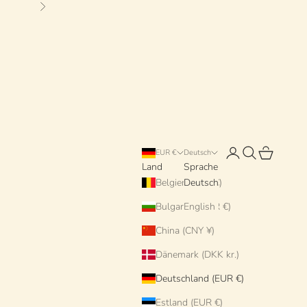
Vor
Anmelden
Suchen
Warenkorb
EUR €
Deutsch
Land
Sprache
Belgien (EUR €)
Deutsch
Bulgarien (EUR €)
English
China (CNY ¥)
Dänemark (DKK kr.)
Deutschland (EUR €)
Estland (EUR €)