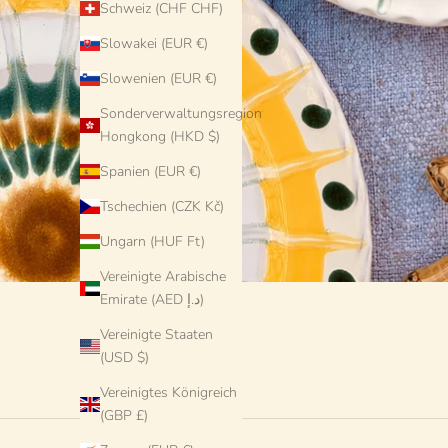
Schweiz (CHF CHF)
Slowakei (EUR €)
Slowenien (EUR €)
Sonderverwaltungsregion
Hongkong (HKD $)
Spanien (EUR €)
Tschechien (CZK Kč)
Ungarn (HUF Ft)
Vereinigte Arabische
Emirate (AED د.إ)
Vereinigte Staaten
(USD $)
Vereinigtes Königreich
(GBP £)