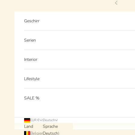
Zum Inhalt springen
Zurück
Geschirr
Serien
Interior
Lifestyle
SALE %
EUR €
Deutsch
Land
Sprache
Belgien (EUR €)
Deutsch