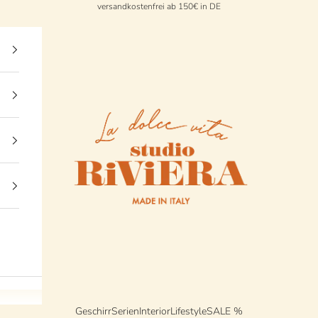
versandkostenfrei ab 150€ in DE
StudioRiviera
Geschirr
Serien
Interior
Lifestyle
SALE %