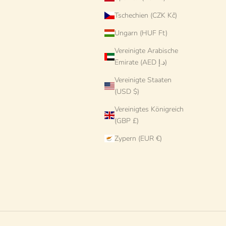
Tschechien (CZK Kč)
Ungarn (HUF Ft)
Vereinigte Arabische
Emirate (AED د.إ)
Vereinigte Staaten
(USD $)
Vereinigtes Königreich
(GBP £)
Zypern (EUR €)