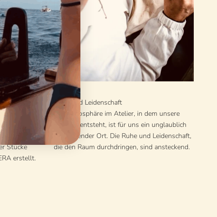
Liebe und Leidenschaft
 charmanten
Die Atmosphäre im Atelier, in dem unsere
nserer Teller
Keramik entsteht, ist für uns ein unglaublich
gen Muster
inspirierender Ort. Die Ruhe und Leidenschaft,
er Stücke
die den Raum durchdringen, sind ansteckend.
RA erstellt.