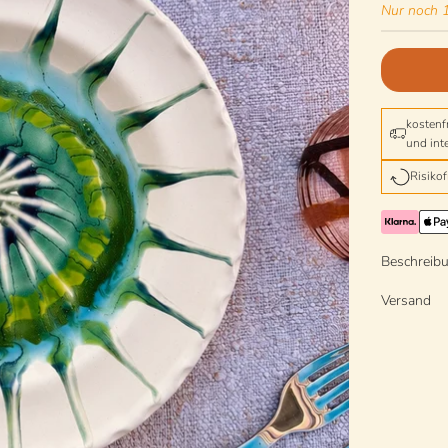
Nur noch 1
kostenf
und int
Risiko
Beschreib
Versand