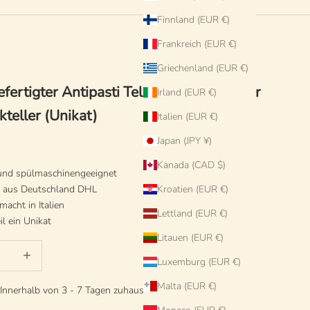
Finnland (EUR €)
Frankreich (EUR €)
Griechenland (EUR €)
ertigter Antipasti Teller 20 cm | Kleiner
Irland (EUR €)
teller (Unikat)
Italien (EUR €)
Japan (JPY ¥)
Kanada (CAD $)
 und spülmaschinengeeignet
d aus Deutschland DHL
Kroatien (EUR €)
acht in Italien
Lettland (EUR €)
il ein Unikat
Litauen (EUR €)
ringern
Anzahl erhöhen
Luxemburg (EUR €)
Malta (EUR €)
 Innerhalb von 3 - 7 Tagen zuhause auf Deinem Tisch.