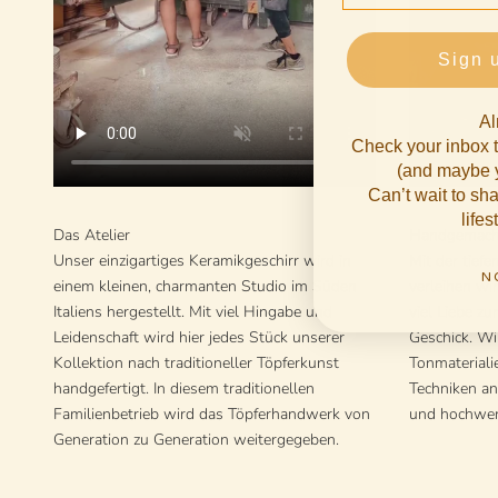
Sign 
Al
Check your inbox t
(and maybe y
Can’t wait to s
lifes
Das Atelier
Handgemach
Unser einzigartiges Keramikgeschirr wird in
Mit der tiefe
N
einem kleinen, charmanten Studio im Süden
verleihen wi
Italiens hergestellt. Mit viel Hingabe und
viel Liebe z
Leidenschaft wird hier jedes Stück unserer
Geschick. Wi
Kollektion nach traditioneller Töpferkunst
Tonmateriali
handgefertigt. In diesem traditionellen
Techniken an
Familienbetrieb wird das Töpferhandwerk von
und hochwer
Generation zu Generation weitergegeben.