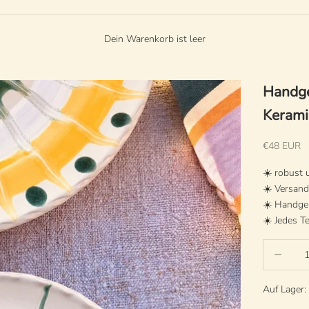
Dein Warenkorb ist leer
Handgef
Keramik
Angebot
€48 EUR
☀️ robust
☀️ Versan
☀️ Handgem
☀️ Jedes Te
Anzahl ver
Auf Lager: