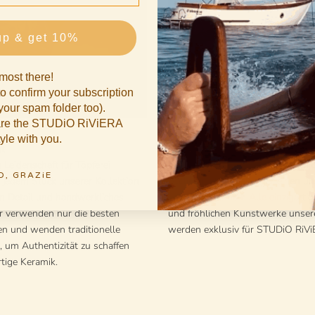
up & get 10%
most there!
o confirm your subscription
our spam folder too).
hare the STUDiO RiViERA
tyle with you.
t
Handgemalt
n Leidenschaft für Töpferei
Dies ist Nicola Fasano in seinem
O, GRAZiE
r jedem Stück unserer Kollektion
Atelier in Bella Italia, der einen u
um Detail und handwerkliches
von Hand bemalt. Alle einzigarti
r verwenden nur die besten
und fröhlichen Kunstwerke unser
en und wenden traditionelle
werden exklusiv für STUDiO RiViE
, um Authentizität zu schaffen
tige Keramik.