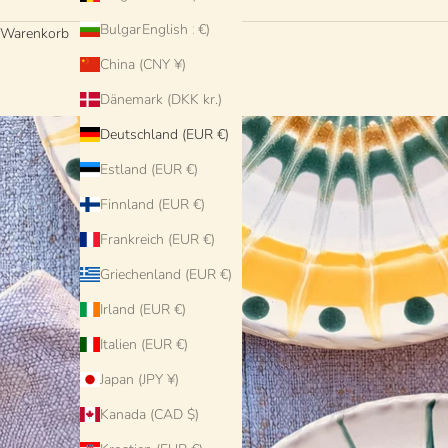
Bulgarien (EUR €)
English
Warenkorb
China (CNY ¥)
Dänemark (DKK kr.)
Deutschland (EUR €)
Estland (EUR €)
Finnland (EUR €)
Frankreich (EUR €)
Griechenland (EUR €)
Irland (EUR €)
Italien (EUR €)
Japan (JPY ¥)
Kanada (CAD $)