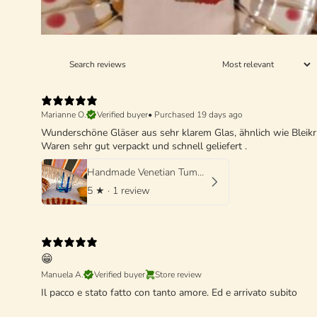
Marianne O.
Verified buyer
•
Purchased 19 days ago
Wunderschöne Gläser aus sehr klarem Glas, ähnlich wie Bleikri
Waren sehr gut verpackt und schnell geliefert .
Handmade Venetian Tumbler Glass | Italian Mouth-Blown Glass
5
★ ·
1 review
😁
Manuela A.
Verified buyer
Store review
Il pacco e stato fatto con tanto amore. Ed e arrivato subito