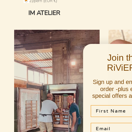
Zypern (EUR €)
IM ATELIER
Join 
RiViE
Sign up and e
order -plus 
special offers 
First Name
Email