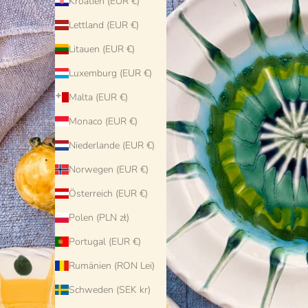
Kroatien (EUR €)
Lettland (EUR €)
Litauen (EUR €)
Luxemburg (EUR €)
Malta (EUR €)
Monaco (EUR €)
Niederlande (EUR €)
Norwegen (EUR €)
Österreich (EUR €)
Polen (PLN zł)
Portugal (EUR €)
Rumänien (RON Lei)
Schweden (SEK kr)