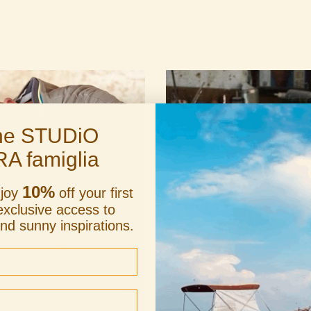
the STUDiO
RA famiglia
10%
njoy
off your first
exclusive access to
and sunny inspirations.