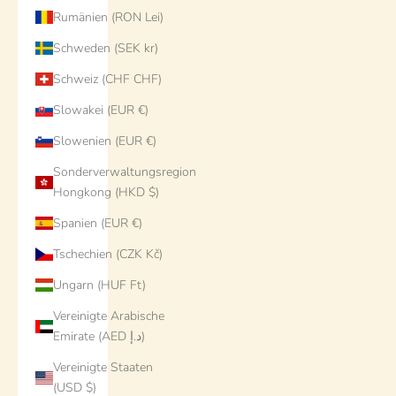
Rumänien (RON Lei)
Schweden (SEK kr)
Schweiz (CHF CHF)
Slowakei (EUR €)
Slowenien (EUR €)
Sonderverwaltungsregion
Hongkong (HKD $)
Spanien (EUR €)
Tschechien (CZK Kč)
Ungarn (HUF Ft)
Vereinigte Arabische
Emirate (AED د.إ)
Vereinigte Staaten
(USD $)