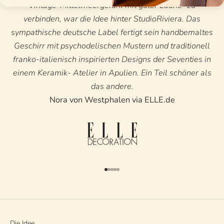
Vintage-Mittelmeergefühl mit guter Laune" zu
verbinden, war die Idee hinter StudioRiviera. Das
sympathische deutsche Label fertigt sein handbemaltes
Geschirr mit psychodelischen Mustern und traditionell
franko-italienisch inspirierten Designs der Seventies in
einem Keramik- Atelier in Apulien. Ein Teil schöner als
das andere.
Nora von Westphalen via ELLE.de
Gehe zu Element 1
Gehe zu Element 2
Gehe zu Element 3
Gehe zu Element 4
Gehe zu Element 5
Die Idee