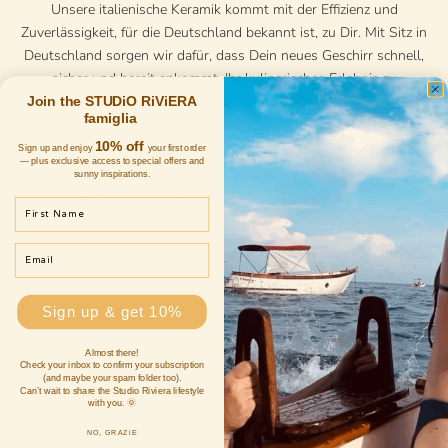
Unsere italienische Keramik kommt mit der Effizienz und
Zuverlässigkeit, für die Deutschland bekannt ist, zu Dir. Mit Sitz in
Deutschland sorgen wir dafür, dass Dein neues Geschirr schnell,
sicher und bereit ankommt, Ihr kulinarisches Erlebnis zu
verändern.
Join the STUDiO RiViERA
famiglia
10% off
Sign up and enjoy
your first order
🍽️ Spülmaschinenfest
— plus exclusive access to special offers and
Unser Keramikgeschirr ist nicht nur eine Augenweide – es ist für
sunny inspirations.
Ihr echtes Leben konzipiert. Jedes Stück ist spülmaschinenfest
First Name
und verspricht, seinen Charme zu behalten, ohne dass eine
aufwändige Pflege erforderlich ist.
Email
Sign up & get 10%
Specials-Kachel
Almost there!
Check your inbox to confirm your subscription
(and maybe your spam folder too).
Can’t wait to share the Studio Riviera lifestyle
with you. 🌞
NO, GRAZiE