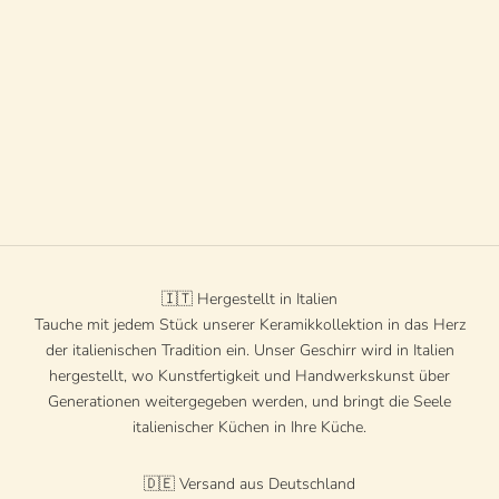
In den Warenkorb
Studio Riviera Fliesen – senden
Sie uns Ihre Anfrage an
info@studioriviera.de
Angebot
€28 EUR
Fliesen in verschiedenen Größen
und Designs erhältlich – bitte
kontaktieren Sie uns:
Angebot
€0 EUR
info@studioriviera.de
🇮🇹 Hergestellt in Italien
Tauche mit jedem Stück unserer Keramikkollektion in das Herz
der italienischen Tradition ein. Unser Geschirr wird in Italien
hergestellt, wo Kunstfertigkeit und Handwerkskunst über
Generationen weitergegeben werden, und bringt die Seele
italienischer Küchen in Ihre Küche.
🇩🇪 Versand aus Deutschland