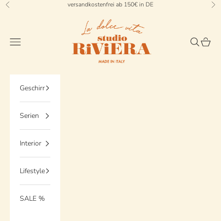
Zum Inhalt springen
versandkostenfrei ab 150€ in DE
Zurück
Vo
StudioRiviera
Menü
Suchen
Waren
Geschirr
Serien
Interior
Lifestyle
SALE %