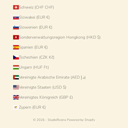
Schweiz (CHF CHF)
Slowakei (EUR €)
Slowenien (EUR €)
Sonderverwaltungsregion Hongkong (HKD $)
Spanien (EUR €)
Tschechien (CZK Kč)
Ungarn (HUF Ft)
Vereinigte Arabische Emirate (AED د.إ)
Vereinigte Staaten (USD $)
Vereinigtes Königreich (GBP £)
Zypern (EUR €)
© 2026 - StudioRiviera
Powered by Shopify