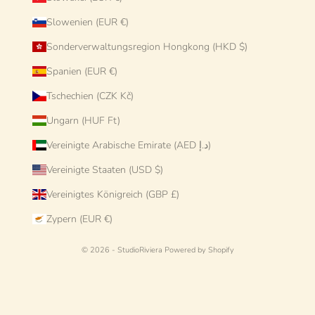
Slowenien (EUR €)
Sonderverwaltungsregion Hongkong (HKD $)
Spanien (EUR €)
Tschechien (CZK Kč)
Ungarn (HUF Ft)
Vereinigte Arabische Emirate (AED د.إ)
Vereinigte Staaten (USD $)
Vereinigtes Königreich (GBP £)
Zypern (EUR €)
© 2026 - StudioRiviera
Powered by Shopify