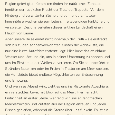
Region gefertigten Keramiken finden ihr natürliches Zuhause
inmitten der rustikalen Pracht der Trulli del Trappeto. Vor dem
Hintergrund verwitterter Steine ​​und sonnendurchfluteter
Innenhöfe erwachen sie zum Leben, ihre lebendigen Farbtöne und
verspielten Designs verleihen dieser antiken Landschaft einen
Hauch von Laune.
Aber unsere Reise endet nicht innerhalb der Trulli – sie erstreckt
sich bis zu den sonnenverwöhnten Küsten der Adriaküste, die
nur eine kurze Autofahrt entfernt liegt. Hier lockt das azurblaue
Wasser und lädt uns ein, uns in seiner Umarmung zu sonnen und
uns im Rhythmus der Wellen zu verlieren. Ob Sie an unberührten
Stränden faulenzen oder im Freien in Trattorien am Meer speisen,
die Adriaküste bietet endlose Möglichkeiten zur Entspannung
und Erholung.
Und wenn es Abend wird, zieht es uns ins Ristorante Albachiara,
ein verstecktes Juwel mit Blick auf das Meer. Hier herrscht
Einfachheit an erster Stelle, während wir uns an fangfrischen
Meeresfrüchten und Zutaten aus der Region erfreuen und jeden
Bissen genießen, während die Sterne über uns funkeln. Es ist ein