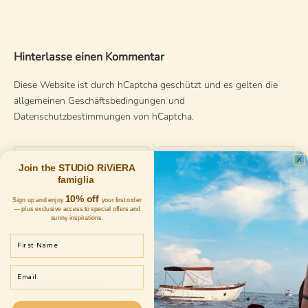
Hinterlasse einen Kommentar
Diese Website ist durch hCaptcha geschützt und es gelten die
allgemeinen Geschäftsbedingungen
und
Datenschutzbestimmungen
von hCaptcha.
Join the STUDiO RiViERA
famiglia
10% off
Sign up and enjoy
your first order
— plus exclusive access to special offers and
sunny inspirations.
First Name
Email
ABSENDEN