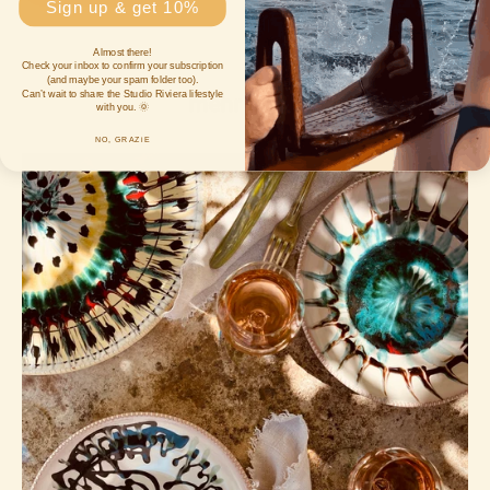
Sign up & get 10%
Almost there!
Check your inbox to confirm your subscription
(and maybe your spam folder too).
mehr lesen
Can’t wait to share the Studio Riviera lifestyle
with you. 🌞
NO, GRAZiE