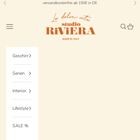
Zum Inhalt springen
versandkostenfrei ab 150€ in DE
Zurück
Vo
StudioRiviera
Menü
Suchen
Waren
Geschirr
Serien
Interior
Lifestyle
SALE %