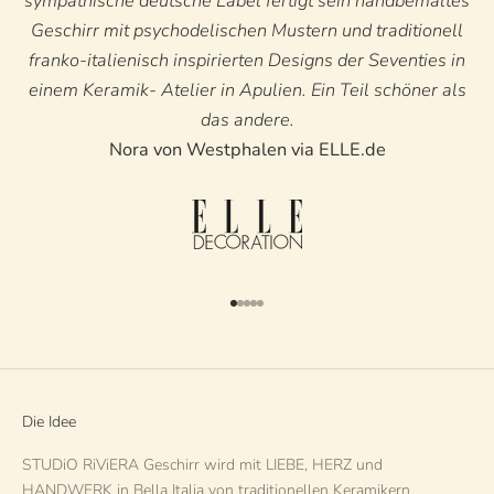
sympathische deutsche Label fertigt sein handbemaltes
Geschirr mit psychodelischen Mustern und traditionell
franko-italienisch inspirierten Designs der Seventies in
einem Keramik- Atelier in Apulien. Ein Teil schöner als
das andere.
Nora von Westphalen via ELLE.de
Gehe zu Element 1
Gehe zu Element 2
Gehe zu Element 3
Gehe zu Element 4
Gehe zu Element 5
Die Idee
STUDiO RiViERA Geschirr wird mit LIEBE, HERZ und
HANDWERK in Bella Italia von traditionellen Keramikern