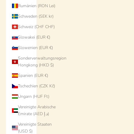
Rumänien (RON Lei)
Schweden (SEK kr)
Schweiz (CHF CHF)
Slowakei (EUR €)
Slowenien (EUR €)
Sonderverwaltungsregion
Hongkong (HKD $)
Spanien (EUR €)
Tschechien (CZK Kč)
Ungarn (HUF Ft)
Vereinigte Arabische
Emirate (AED د.إ)
Vereinigte Staaten
(USD $)