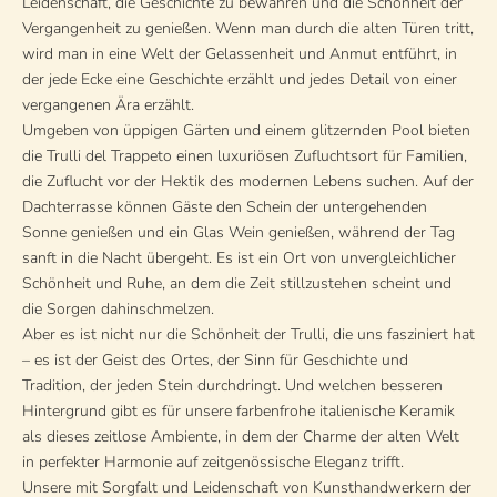
Leidenschaft, die Geschichte zu bewahren und die Schönheit der
Vergangenheit zu genießen. Wenn man durch die alten Türen tritt,
wird man in eine Welt der Gelassenheit und Anmut entführt, in
der jede Ecke eine Geschichte erzählt und jedes Detail von einer
vergangenen Ära erzählt.
Umgeben von üppigen Gärten und einem glitzernden Pool bieten
die Trulli del Trappeto einen luxuriösen Zufluchtsort für Familien,
die Zuflucht vor der Hektik des modernen Lebens suchen. Auf der
Dachterrasse können Gäste den Schein der untergehenden
Sonne genießen und ein Glas Wein genießen, während der Tag
sanft in die Nacht übergeht. Es ist ein Ort von unvergleichlicher
Schönheit und Ruhe, an dem die Zeit stillzustehen scheint und
die Sorgen dahinschmelzen.
Aber es ist nicht nur die Schönheit der Trulli, die uns fasziniert hat
– es ist der Geist des Ortes, der Sinn für Geschichte und
Tradition, der jeden Stein durchdringt. Und welchen besseren
Hintergrund gibt es für unsere farbenfrohe italienische Keramik
als dieses zeitlose Ambiente, in dem der Charme der alten Welt
in perfekter Harmonie auf zeitgenössische Eleganz trifft.
Unsere mit Sorgfalt und Leidenschaft von Kunsthandwerkern der